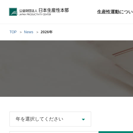
公益財団法人日本生産性本部
生産性運動につい
TOP
News
2026年
トップメッセ
財団概要
経営コンサル
階層別研修
最新の調査研
日本生産性本部
生産性運動
生産性とは
評議員・理事
調査研究・提言活動
コンサルティング
研修・セミナー
経営コンサル
について
について
テーマ別研修
生産性に関す
生産性運動と
定款および業
お客さまの声
今月の研修・
働く人のメン
生産性運動再
行動規範
研究・提言
来月の研修・