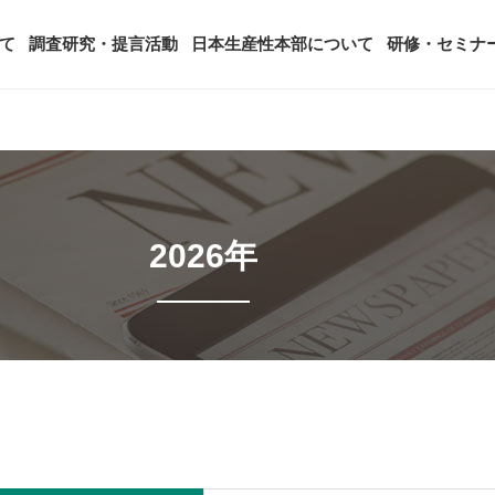
て
調査研究・提言活動
日本生産性本部について
研修・セミナ
ージ
年頭会長所感
SDGsへの取り組み
ティング
コンサルタント紹介
アーカイブ研修・セミナー
究・提言活動
顧客満足度調査（JCSI）
・監事一覧
生産性シンポジウム
日本生産性本部とは
2026年
タント養成事業
経営コンサルタント候補につい
オーダーメイド研修（企業内研
る研究
レジャー白書
は
務・財務に関する資料
国際連携・国際交流活動
アクセス
セミナー
参加者の声
タルヘルスに関する調査
雇用・賃金に関する調査研究・提
起動
活動組織
全国の生産性機関
セミナー
主な研修会場地図