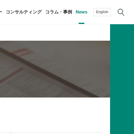
サ
ー
コンサルティング
コラム・事例
News
English
過去の活動実績
賛助会員
自治体に関する調査研究・提言
生産性新聞
採用情報
て
修）
その他の調査研究・提言
綱領・宣言集
書籍
言
生産性白書
手帳