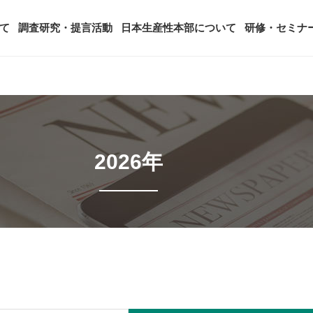
て
調査研究・提言活動
日本生産性本部について
研修・セミナ
ージ
年頭会長所感
SDGsへの取り組み
ティング
コンサルタント紹介
アーカイブ研修・セミナー
究・提言活動
顧客満足度調査（JCSI）
・監事一覧
生産性シンポジウム
日本生産性本部とは
2026年
タント養成事業
経営コンサルタント候補につい
オーダーメイド研修（企業内研
る研究
レジャー白書
は
務・財務に関する資料
国際連携・国際交流活動
アクセス
セミナー
参加者の声
タルヘルスに関する調査
雇用・賃金に関する調査研究・提
起動
活動組織
全国の生産性機関
セミナー
主な研修会場地図