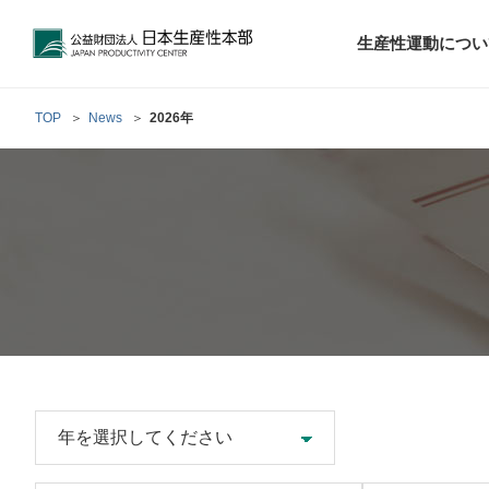
公益財団法人日本生産性本部
生産性運動につい
TOP
News
2026年
トップメッセ
財団概要
経営コンサル
階層別研修
最新の調査研
日本生産性本部
生産性運動
生産性とは
評議員・理事
調査研究・提言活動
コンサルティング
研修・セミナー
経営コンサル
について
について
テーマ別研修
生産性に関す
生産性運動と
定款および業
お客さまの声
今月の研修・
働く人のメン
生産性運動再
行動規範
研究・提言
来月の研修・