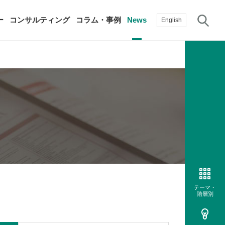
サ
ー
コンサルティング
コラム・事例
News
English
過去の活動実績
賛助会員
自治体に関する調査研究・提言
生産性新聞
採用情報
て
修）
その他の調査研究・提言
綱領・宣言集
書籍
言
生産性白書
手帳
テーマ・
階層別