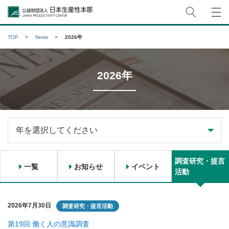
サイト
公益財団法人日本生産性本部
TOP
News
2026年
2026年
調査研究・提言
一覧
お知らせ
イベント
活動
2026年7月30日
調査研究・提言活動
第19回 働く人の意識調査