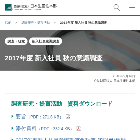
サイト
公益財団法人日本生産性本部
TOP
調査研究・提言活動
2017年度 新入社員 秋の意識調査
調査・研究
新入社員意識調査
2017年度 新入社員 秋の意識調査
2018年2月16日
公益財団法人 日本生産性本部
調査研究・提言活動 資料ダウンロード
要旨
（PDF：271.6 KB）
添付資料
（PDF：332.4 KB）