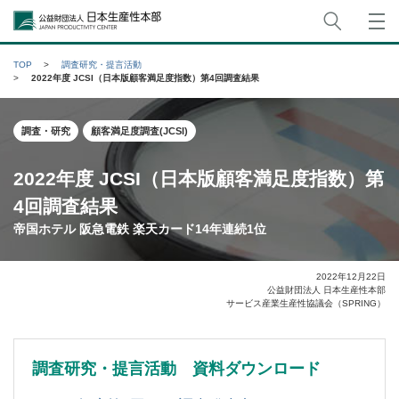
サイト
公益財団法人日本生産性本部
TOP
調査研究・提言活動
2022年度 JCSI（日本版顧客満足度指数）第4回調査結果
調査・研究
顧客満足度調査(JCSI)
2022年度 JCSI（日本版顧客満足度指数）第
4回調査結果
帝国ホテル 阪急電鉄 楽天カード14年連続1位
2022年12月22日
公益財団法人 日本生産性本部
サービス産業生産性協議会（SPRING）
調査研究・提言活動 資料ダウンロード