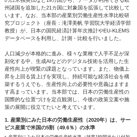
の日米独英仏など19カ国から、データが利用できる欧
州諸国を追加した21カ国に対象国を拡張して比較して
います。なお、当本部の産業別労働生産性水準比較研
究プロジェクト（座長：滝澤美帆 学習院大学経済学部
教授）が、日本の国民経済計算年次推計やEU-KLEMS
データベースを利用し、計測・比較を行いました。
人口減少が本格的に進み、様々な業種で人手不足が深
刻化する中、生成AIなどのデジタル技術を活用した生
産性向上が喫緊の課題となっています。また、物価上
昇を上回る賃上げを実現し、持続可能な経済社会を構
築するうえでも、生産性向上の必要性や意義はますま
す高まっています。当本部では、日本の労働生産性の
国際的な位置づけを定点観測し、今後の政策立案や施
策の展開に役立てたいと考えています。
1. 産業別にみた日本の労働生産性（2020年）は、サー
ビス産業で米国の5割（49.6％）の水準
産業別にみた日本の労働生産性水準（就業1時間当たり付加