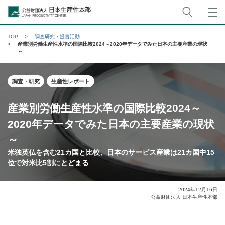
サイト
公益財団法人日本生産性本部
TOP
調査研究・提言活動
産業別労働生産性水準の国際比較2024～2020年データでみた日本の主要産業の現状
～
調査・研究
生産性レポート
産業別労働生産性水準の国際比較2024～
2020年データでみた日本の主要産業の現状
～
米独英仏を含む21カ国と比較、日本のサービス産業は21カ国中15
位で対米比5割にとどまる
2024年12月16日
公益財団法人 日本生産性本部