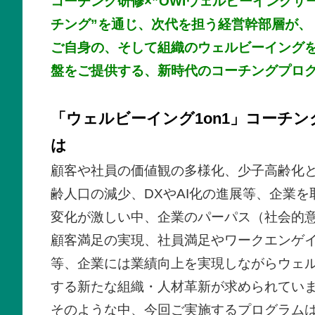
コーチング研修×”OWIウェルビーイングサーベ
チング”を通じ、次代を担う経営幹部層が、
ご自身の、そして組織のウェルビーイング
盤をご提供する、新時代のコーチングプロ
「ウェルビーイング1on1」コーチ
は
顧客や社員の価値観の多様化、少子高齢化
齢人口の減少、
DX
や
AI
化の進展等、企業を
変化が激しい中、企業のパーパス（社会的
顧客満足の実現、社員満足やワークエンゲ
等、企業には業績向上を実現しながらウェ
する新たな組織・人材革新が求められてい
そのような中、今回ご実施するプログラム