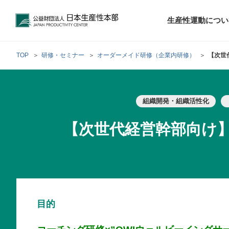
公益財団法人日本生産性本部
生産性運動につい
TOP
研修・セミナー
オーダーメイド研修（企業内研修）
【次世
トップメッセ
財団概要
経営コンサル
組織開発・組織活性化
階層別研修
最新の調査研
日本生産性本部
生産性運動
生産性とは
評議員・理事
調査研究・提言活動
コンサルティング
研修・セミナー
経営コンサル
について
について
【次世代経営幹部向け】
テーマ別研修
生産性に関す
生産性運動と
定款および業
お客さまの声
今月の研修・
働く人のメン
生産性運動再
行動規範
研究・提言
来月の研修・
目的