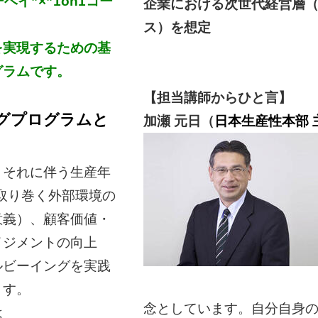
イ”×”1on1コー
企業における次世代経営層
ス）を想定
を実現するための基
グラムです。
【担当講師からひと言】
ングプログラムと
加瀬 元日（
日本生産性本部
とそれに伴う生産年
取り巻く外部環境の
意義）、顧客価値・
イジメントの向上
ルビーイングを実践
ます。
念としています。自分自身
は