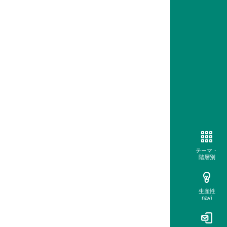
テーマ・
階層別
生産性
navi