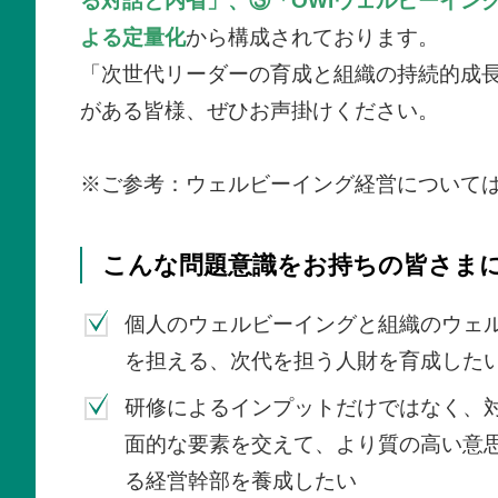
る対話と内省」、
③「OWIウェルビーイン
よる定量化
から構成されております。
「次世代リーダーの育成と組織の持続的成長
がある皆様、ぜひお声掛けください。
※ご参考：ウェルビーイング経営について
こんな問題意識をお持ちの皆さま
個人のウェルビーイングと組織のウェ
を担える、次代を担う人財を育成した
研修によるインプットだけではなく、
面的な要素を交えて、より質の高い意
る経営幹部を養成したい