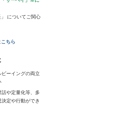
グ・サーベイ」※に
」 についてご関心
は
こちら
に
ルビーイングの両立
い
対話や定量化等、多
思決定や行動ができ