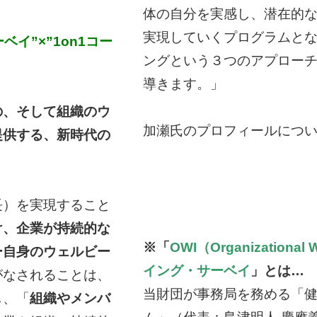
体の自分を実感し、潜在的
実現していくプログラムと
イ”×”1on1コー
ングという３つのアプロー
導きます。」
の、そして組織のウ
加瀬氏のプロフィールにつ
提供する、新時代の
長）を実現すること
け、企業が持続的な
※「
OWI（Organizational
ー自身のウェルビー
イング・サーベイ
」とは…
がなされることは、
当財団が事務局を務める「
し、「
組織やメンバ