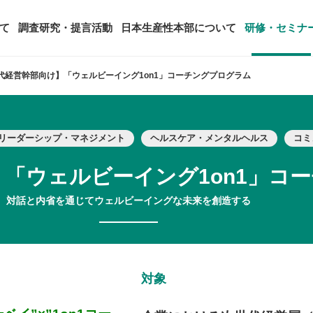
て
調査研究・提言活動
日本生産性本部について
研修・セミナ
代経営幹部向け】「ウェルビーイング1on1」コーチングプログラム
ージ
年頭会長所感
SDGsへの取り組み
ティング
コンサルタント紹介
リーダーシップ・マネジメント
ヘルスケア・メンタルヘルス
コミ
アーカイブ研修・セミナー
究・提言活動
顧客満足度調査（JCSI）
・監事一覧
生産性シンポジウム
日本生産性本部とは
タント養成事業
経営コンサルタント候補につい
「ウェルビーイング1on1」コ
オーダーメイド研修（企業内研
る研究
レジャー白書
は
務・財務に関する資料
国際連携・国際交流活動
アクセス
セミナー
対話と内省を通じてウェルビーイングな未来を創造する
参加者の声
タルヘルスに関する調査
雇用・賃金に関する調査研究・提
起動
活動組織
全国の生産性機関
セミナー
主な研修会場地図
対象