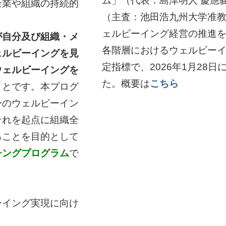
ム」（代表：島津明人 慶應
企業や組織の持続的
（主査：池田浩九州大学准
ェルビーイング経営の推進
が自分及び組織・メ
各階層におけるウェルビー
ェルビーイングを見
定指標で、2026年1月28日
ウェルビーイングを
た。概要は
こちら
ことです。本プログ
身のウェルビーイン
それを起点に組織全
ることを目的として
チングプログラム
で
ーイング実現に向け