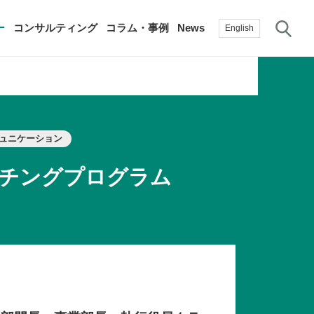
サ
ー
コンサルティング
コラム・事例
News
English
過去の活動実績
賛助会員
ュニケーション
自治体に関する調査研究・提言
生産性新聞
採用情報
て
ーチングプログラム
修）
その他の調査研究・提言
綱領・宣言集
書籍
言
生産性白書
手帳