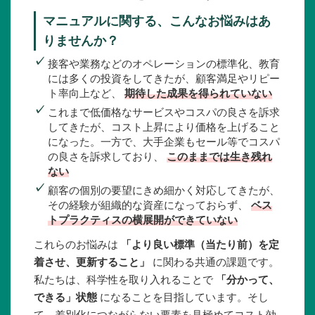
マニュアルに関する、こんなお悩みはあ
りませんか？
✓
接客や業務などのオペレーションの標準化、教育
には多くの投資をしてきたが、顧客満足やリピー
ト率向上など、
期待した成果を得られていない
✓
これまで低価格なサービスやコスパの良さを訴求
してきたが、コスト上昇により価格を上げること
になった。一方で、大手企業もセール等でコスパ
の良さを訴求しており、
このままでは生き残れ
ない
✓
顧客の個別の要望にきめ細かく対応してきたが、
その経験が組織的な資産になっておらず、
ベス
トプラクティスの横展開ができていない
これらのお悩みは
「より良い標準（当たり前）を定
着させ、更新すること」
に関わる共通の課題です。
私たちは、科学性を取り入れることで
「分かって、
できる」状態
になることを目指しています。そし
て、差別化につながらない要素を見極めてコスト効