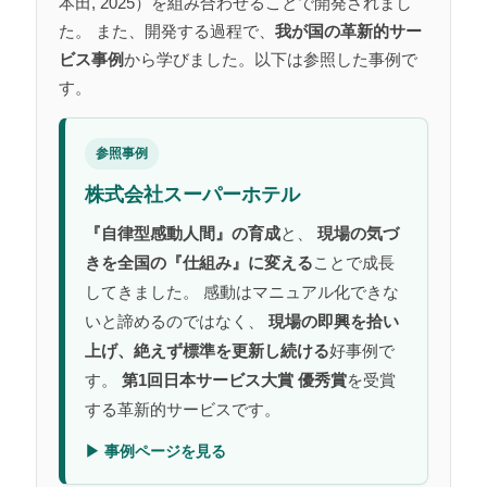
本田, 2025）を組み合わせることで開発されまし
た。 また、開発する過程で、
我が国の革新的サー
ビス事例
から学びました。以下は参照した事例で
す。
参照事例
株式会社スーパーホテル
『自律型感動人間』の育成
と、
現場の気づ
きを全国の『仕組み』に変える
ことで成長
してきました。 感動はマニュアル化できな
いと諦めるのではなく、
現場の即興を拾い
上げ、絶えず標準を更新し続ける
好事例で
す。
第1回日本サービス大賞 優秀賞
を受賞
する革新的サービスです。
▶ 事例ページを見る