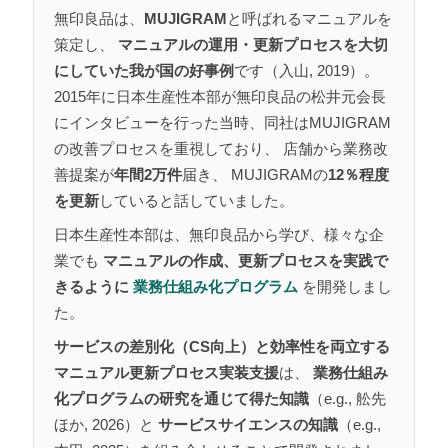
無印良品は、
MUJIGRAM
と呼ばれるマニュアルを
策定し、
マニュアルの運用・更新プロセスを大切
にしていた我が国の好事例
です（入山, 2019）。
2015年に日本生産性本部が無印良品の松井元会長
にインタビューを行った当時、同社はMUJIGRAM
の改善プロセスを重視しており、 店舗から業務改
善提案が
年間2万件
届き、 MUJIGRAMの
12％程度
を更新
していると話していました。
日本生産性本部は、無印良品から学び、様々な企
業でも
マニュアルの作成、更新プロセスを実践で
きるように
業務仕組み化プログラム
を開発しまし
た。
サービスの差別化（CS向上）と効率性を両立する
マニュアル更新プロセス実装支援
は、
業務仕組み
化プログラムの研究を通じて得た知識
（e.g., 舩先
ほか, 2026）と
サービスサイエンスの知識
（e.g.,