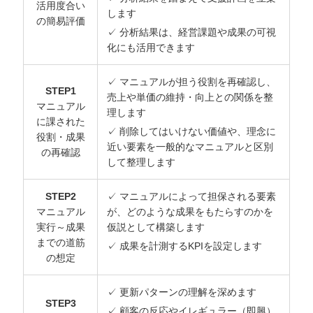
活用度合い
します
の簡易評価
✓ 分析結果は、経営課題や成果の可視
化にも活用できます
✓ マニュアルが担う役割を再確認し、
STEP1
売上や単価の維持・向上との関係を整
マニュアル
理します
に課された
✓ 削除してはいけない価値や、理念に
役割・成果
近い要素を一般的なマニュアルと区別
の再確認
して整理します
STEP2
✓ マニュアルによって担保される要素
マニュアル
が、どのような成果をもたらすのかを
実行～成果
仮説として構築します
までの道筋
✓ 成果を計測するKPIを設定します
の想定
✓ 更新パターンの理解を深めます
STEP3
✓ 顧客の反応やイレギュラー（即興）