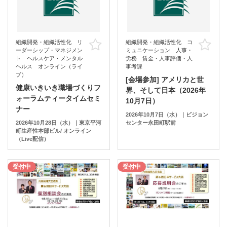
組織開発・組織活性化 リ
組織開発・組織活性化 コ
お気に入り
お
ーダーシップ・マネジメン
ミュニケーション 人事・
ト ヘルスケア・メンタル
労務 賃金・人事評価・人
ヘルス オンライン（ライ
事考課
ブ）
[会場参加] アメリカと世
健康いきいき職場づくりフ
界、そして日本（2026年
ォーラムティータイムセミ
10月7日）
ナー
2026年10月7日（水）｜ビジョン
2026年10月28日（水）｜東京平河
センター永田町駅前
町生産性本部ビル/ オンライン
（Live配信）
受付中
受付中