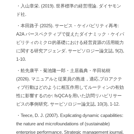
・入山章栄. (2019). 世界標準の経営理論. ダイヤモン
ド社.
・本田路子 (2025). サービス・ケイパビリティ再考:
A2A パースペクティブで捉えたダイナミック・ケイパ
ビリティのミクロ的基礎における経営資源の活用能力
に関する研究アジェンダ. サービソロジー論文誌, 9(2),
1-10.
・舩先康平・菊池隆一郎・土居義典・半田祐樹
(2026). マニュアルと従業員の熟達，適応,プロアクテ
ィブ行動はどのように相互作用してルーティンの有効
性に影響するのか: fsQCAを用いた訪問リハビリサー
ビスの事例研究. サービソロジー論文誌, 10(3), 1-12.
・Teece, D. J. (2007). Explicating dynamic capabilities:
the nature and microfoundations of (sustainable)
enterprise performance. Strategic management journal,