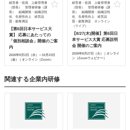
経営者・役員 上級管理者
経営者・役員 上級管理者
お気に入り
お
（部長） 管理者研修（課
（部長） 管理者研修（課
長） 組織開発・組織活性
長） 組織開発・組織活性
化 生産性向上 経営品
化 生産性向上 経営品
質・顧客満足
質・顧客満足 オンライン
（ライブ）
【第6回日本サービス大
【8/27(木)開催】第6回日
賞】 応募にあたっての
本サービス大賞 応募説明
「個別相談会」開催のご案
会 開催のご案内
内
2026年8月27日（火）｜オンライ
2026年9月2日（水）～10月23日
ン（Zoomウェビナー）
（金）｜オンライン（Zoom）
関連する企業内研修