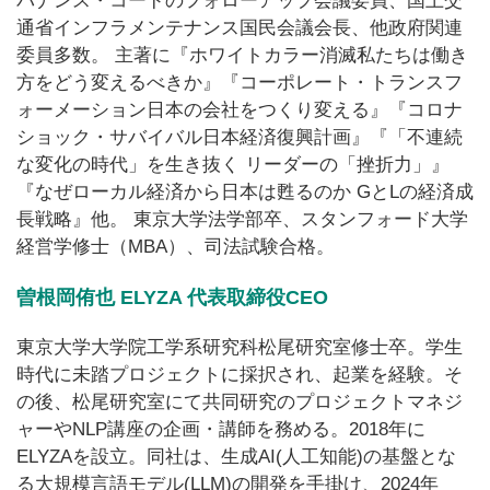
バナンス・コードのフォローアップ会議委員、国土交
通省インフラメンテナンス国民会議会長、他政府関連
委員多数。 主著に『ホワイトカラー消滅私たちは働き
方をどう変えるべきか』『コーポレート・トランスフ
ォーメーション日本の会社をつくり変える』『コロナ
ショック・サバイバル日本経済復興計画』『「不連続
な変化の時代」を生き抜く リーダーの「挫折力」』
『なぜローカル経済から日本は甦るのか GとLの経済成
長戦略』他。 東京大学法学部卒、スタンフォード大学
経営学修士（MBA）、司法試験合格。
曽根岡侑也 ELYZA 代表取締役CEO
東京大学大学院工学系研究科松尾研究室修士卒。学生
時代に未踏プロジェクトに採択され、起業を経験。そ
の後、松尾研究室にて共同研究のプロジェクトマネジ
ャーやNLP講座の企画・講師を務める。2018年に
ELYZAを設立。同社は、生成AI(人工知能)の基盤とな
る大規模言語モデル(LLM)の開発を手掛け、2024年