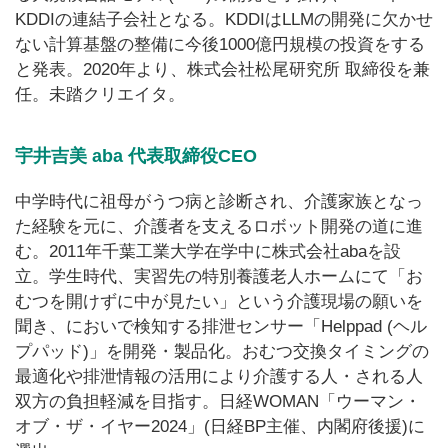
KDDIの連結子会社となる。KDDIはLLMの開発に欠かせ
ない計算基盤の整備に今後1000億円規模の投資をする
と発表。2020年より、株式会社松尾研究所 取締役を兼
任。未踏クリエイタ。
宇井吉美 aba 代表取締役CEO
中学時代に祖母がうつ病と診断され、介護家族となっ
た経験を元に、介護者を支えるロボット開発の道に進
む。2011年千葉工業大学在学中に株式会社abaを設
立。学生時代、実習先の特別養護老人ホームにて「お
むつを開けずに中が見たい」という介護現場の願いを
聞き、においで検知する排泄センサー「Helppad (ヘル
プパッド)」を開発・製品化。おむつ交換タイミングの
最適化や排泄情報の活用により介護する人・される人
双方の負担軽減を目指す。日経WOMAN「ウーマン・
オブ・ザ・イヤー2024」(日経BP主催、内閣府後援)に