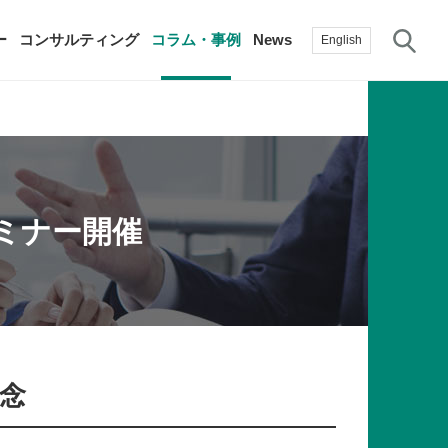
サ
ー
コンサルティング
コラム・事例
News
English
過去の活動実績
賛助会員
自治体に関する調査研究・提言
生産性新聞
採用情報
ミナー開催
て
修）
その他の調査研究・提言
綱領・宣言集
書籍
言
生産性白書
手帳
専念