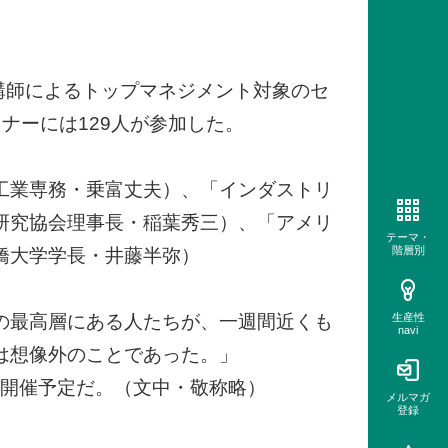
人講師によるトップマネジメント対象のセ
ナーには129人が参加した。
工業専務・乗富丈夫）、「インダストリ
研究協会理事長・稲葉秀三）、「アメリ
テーマ・
階層別
橋大学学長・井藤半弥）
の最高層にある人たちが、一週間近くも
生産性
navi
は想像外のことであった。」
に開催予定だ。（文中・敬称略）
メルマガ
登録