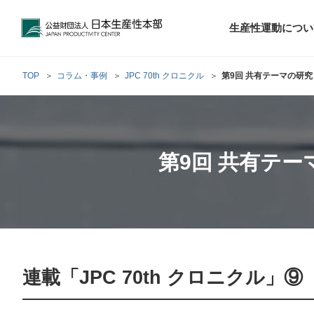
公益財団法人日本生産性本部
生産性運動につい
TOP
コラム・事例
JPC 70th クロニクル
第9回 共有テーマの研
トップメッセ
財団概要
経営コンサル
階層別研修
最新の調査研
日本生産性本部
生産性運動
生産性とは
評議員・理事
調査研究・提言活動
コンサルティング
第9回 共有テ
研修・セミナー
経営コンサル
について
について
テーマ別研修
生産性に関す
生産性運動と
定款および業
お客さまの声
今月の研修・
働く人のメン
生産性運動再
行動規範
研究・提言
来月の研修・
連載「JPC 70th クロニクル