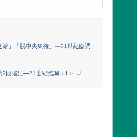
党派」「脱中央集権」―21世紀臨調
第2段階に―21世紀臨調＜1＞