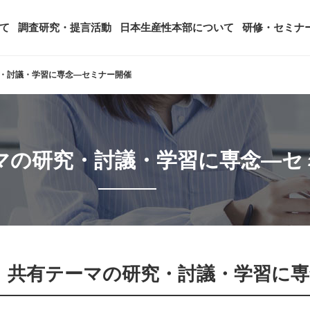
て
調査研究・提言活動
日本生産性本部について
研修・セミナ
究・討議・学習に専念―セミナー開催
ージ
年頭会長所感
SDGsへの取り組み
ティング
コンサルタント紹介
アーカイブ研修・セミナー
究・提言活動
顧客満足度調査（JCSI）
・監事一覧
生産性シンポジウム
日本生産性本部とは
ーマの研究・討議・学習に専念―セ
タント養成事業
経営コンサルタント候補につい
オーダーメイド研修（企業内研
る研究
レジャー白書
は
務・財務に関する資料
国際連携・国際交流活動
アクセス
セミナー
参加者の声
タルヘルスに関する調査
雇用・賃金に関する調査研究・提
起動
活動組織
全国の生産性機関
セミナー
主な研修会場地図
」⑨ 共有テーマの研究・討議・学習に