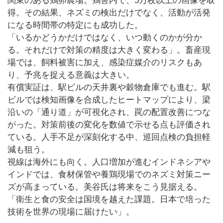
関東のある鶏卵農場。鶏舎内で、5万枚以上の画像を取
得。その結果、ネズミの検出だけでなく、活動が活発
になる時間帯の特定にも成功した。
「いるかどうかだけではなく、いつ動くのかが分か
る。それだけで対策の精度は大きく変わる」。畜産現
場では、飼料被害に加え、感染症媒介のリスクもあ
り、予兆を捉える意義は大きい。
有償実証は、駅ビルの天井裏や穀物倉庫でも進む。駅
ビルでは検知画像を合成したヒートマップにより、梁
沿いの「通り道」が可視化され、罠の配置改善につな
がった。対策前後の変化を数値で示せる点も評価され
ている。人手不足が深刻化する中、巡回点検の負担軽
減も狙う。
視線は海外にも向く。人口増加が進むインドネシアや
インドでは、食材保管や養鶏現場でのネズミ対策ニー
ズが高まっている。美谷氏は将来をこう見据える。
「衛生と食の安全は国境を越えた課題。日本で培った
技術を世界の現場に届けたい」。