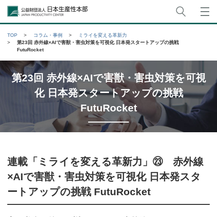
サイト
公益財団法人日本生産性本部
TOP
コラム・事例
ミライを変える革新力
第23回 赤外線×AIで害獣・害虫対策を可視化 日本発スタートアップの挑戦
FutuRocket
第23回 赤外線×AIで害獣・害虫対策を可視
化 日本発スタートアップの挑戦
FutuRocket
連載「ミライを変える革新力」㉓ 赤外線
×AIで害獣・害虫対策を可視化 日本発スタ
ートアップの挑戦 FutuRocket