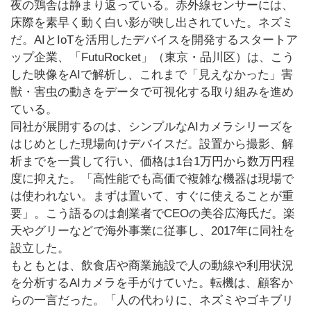
夜の鶏舎は静まり返っている。赤外線センサーには、
床際を素早く動く白い影が映し出されていた。ネズミ
だ。AIとIoTを活用したデバイスを開発するスタートア
ップ企業、「FutuRocket」（東京・品川区）は、こう
した映像をAIで解析し、これまで「見えなかった」害
獣・害虫の動きをデータで可視化する取り組みを進め
ている。
同社が展開するのは、シンプルなAIカメラシリーズを
はじめとした現場向けデバイスだ。設置から撮影、解
析までを一貫して行い、価格は1台1万円から数万円程
度に抑えた。「高性能でも高価で複雑な機器は現場で
は使われない。まずは置いて、すぐに使えることが重
要」。こう語るのは創業者でCEOの美谷広海氏だ。楽
天やグリーなどで海外事業に従事し、2017年に同社を
設立した。
もともとは、飲食店や商業施設で人の動線や利用状況
を分析するAIカメラを手がけていた。転機は、顧客か
らの一言だった。「人の代わりに、ネズミやゴキブリ