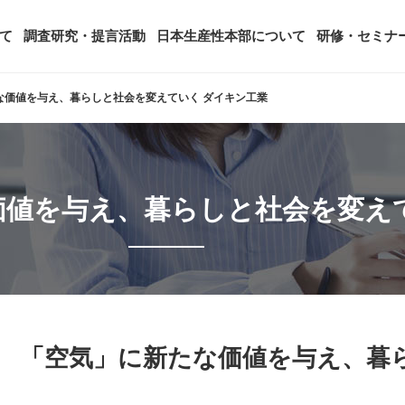
て
調査研究・提言活動
日本生産性本部について
研修・セミナ
たな価値を与え、暮らしと社会を変えていく ダイキン工業
ージ
年頭会長所感
SDGsへの取り組み
ティング
コンサルタント紹介
アーカイブ研修・セミナー
究・提言活動
顧客満足度調査（JCSI）
・監事一覧
生産性シンポジウム
日本生産性本部とは
価値を与え、暮らしと社会を変え
タント養成事業
経営コンサルタント候補につい
オーダーメイド研修（企業内研
る研究
レジャー白書
は
務・財務に関する資料
国際連携・国際交流活動
アクセス
セミナー
参加者の声
タルヘルスに関する調査
雇用・賃金に関する調査研究・提
起動
活動組織
全国の生産性機関
セミナー
主な研修会場地図
 「空気」に新たな価値を与え、暮