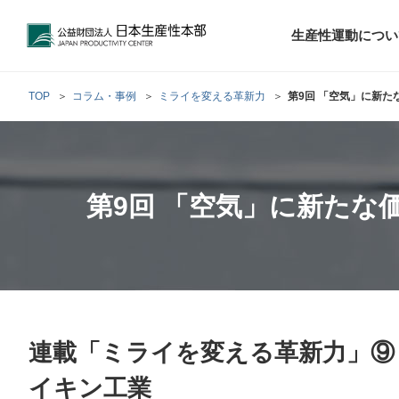
公益財団法人日本生産性本部
生産性運動につい
TOP
コラム・事例
ミライを変える革新力
第9回 「空気」に新
トップメッセ
財団概要
経営コンサル
階層別研修
最新の調査研
日本生産性本部
生産性運動
生産性とは
評議員・理事
調査研究・提言活動
第9回 「空気」に新たな
コンサルティング
研修・セミナー
経営コンサル
について
について
テーマ別研修
生産性に関す
生産性運動と
定款および業
お客さまの声
今月の研修・
働く人のメン
生産性運動再
行動規範
研究・提言
来月の研修・
連載「ミライを変える革新力」⑨
イキン工業