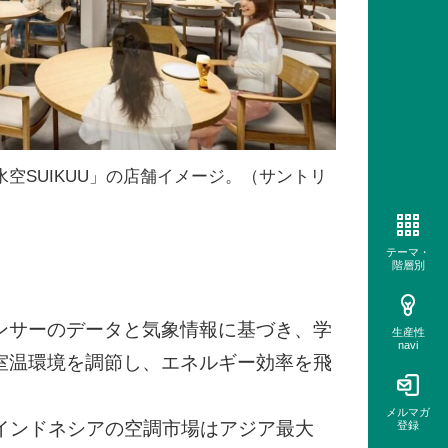
空SUIKUU」の店舗イメージ。（サントリ
テーマ・
階層別
ンサーのデータと気象情報に基づき、学
生産性
navi
室温環境を調節し、エネルギー効率を飛
メルマガ
インドネシアの空調市場はアジア最大
登録