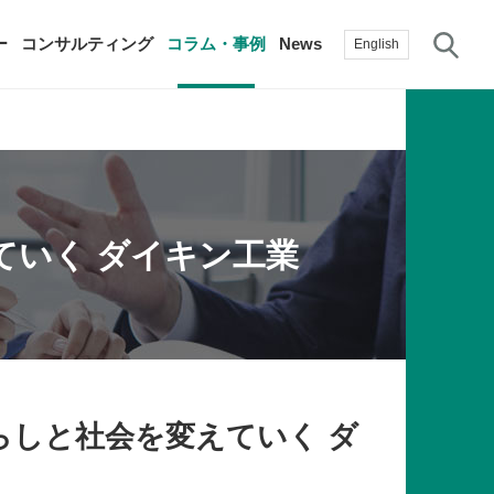
サ
ー
コンサルティング
コラム・事例
News
English
過去の活動実績
賛助会員
自治体に関する調査研究・提言
生産性新聞
採用情報
ていく ダイキン工業
て
修）
その他の調査研究・提言
綱領・宣言集
書籍
言
生産性白書
手帳
らしと社会を変えていく ダ