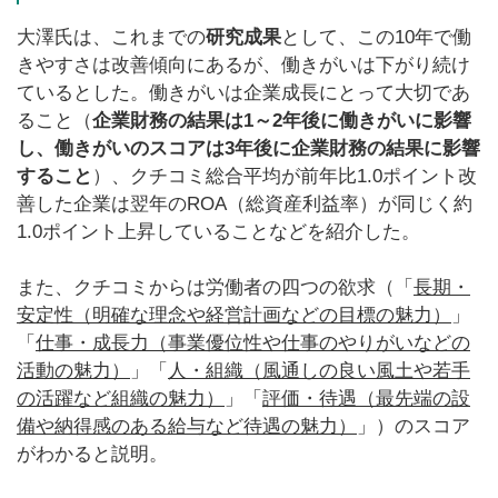
大澤氏は、これまでの
研究成果
として、この10年で働
きやすさは改善傾向にあるが、働きがいは下がり続け
ているとした。働きがいは企業成長にとって大切であ
ること（
企業財務の結果は1～2年後に働きがいに影響
し、働きがいのスコアは3年後に企業財務の結果に影響
すること
）、クチコミ総合平均が前年比1.0ポイント改
善した企業は翌年のROA（総資産利益率）が同じく約
1.0ポイント上昇していることなどを紹介した。
また、クチコミからは労働者の四つの欲求（「
長期・
安定性（明確な理念や経営計画などの目標の魅力）
」
「
仕事・成長力（事業優位性や仕事のやりがいなどの
活動の魅力）
」「
人・組織（風通しの良い風土や若手
の活躍など組織の魅力）
」「
評価・待遇（最先端の設
備や納得感のある給与など待遇の魅力）
」）のスコア
がわかると説明。