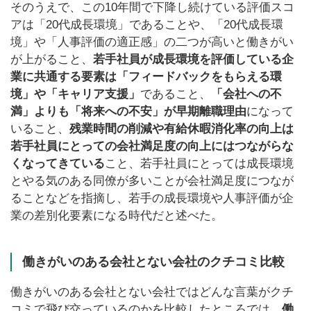
そのうえで、この10年間で下降し続けている評価スコ
アは「20代成長環境」であることや、「20代成長環
境」や「人事評価の適正感」の二つが高いと働きがい
が上がること、
若手社員が成長環境を評価している企
業に共通する要素は「フィードバックをもらえる環
境」や「キャリア支援」
であること、
「会社への不
満」よりも「将来への不安」が早期離職理由
になって
いること、
残業時間の削減や有給休暇消化率の向上は
若手社員にとっての会社満足度の向上にはつながらな
くなってきている
こと、若手社員にとっては成長環境
とやる気のある同僚が多いことが会社満足度につなが
ることなどを指摘し、若手の成長環境や人事評価が企
業の差別化要素になる時代だと述べた。
働きがいのある会社とない会社のクチコミ比較
働きがいのある会社とない会社ではどんな言葉がクチ
コミで飛び交っているのかを比較したところでは、
働