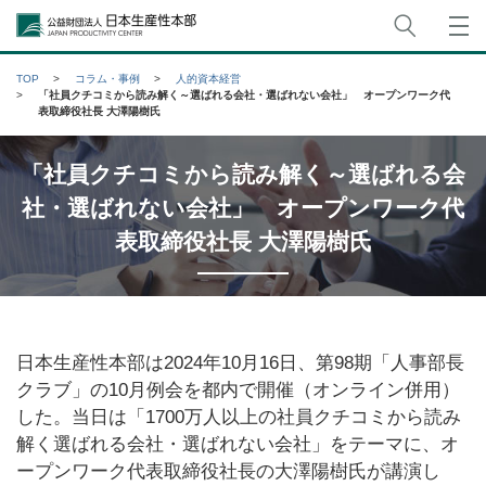
サイト
公益財団法人日本生産性本部
TOP
コラム・事例
人的資本経営
「社員クチコミから読み解く～選ばれる会社・選ばれない会社」 オープンワーク代
表取締役社長 大澤陽樹氏
「社員クチコミから読み解く～選ばれる会
社・選ばれない会社」 オープンワーク代
表取締役社長 大澤陽樹氏
日本生産性本部は2024年10月16日、第98期「人事部長
クラブ」の10月例会を都内で開催（オンライン併用）
した。当日は「1700万人以上の社員クチコミから読み
解く選ばれる会社・選ばれない会社」をテーマに、オ
ープンワーク代表取締役社長の大澤陽樹氏が講演し