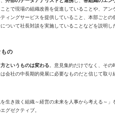
は、
外部のデータアナリストと連携
し、
各組織のエン
ることで現場の組織改善を促進していることや、アン
ルティングサービスを提供していること、本部ごとの
針について社長対談を実施していることなどを説明し
なもの
り方というものは変わる
。意見集約だけでなく、その
合は会社の中長期的発展に必要なものだと信じて取り
代を生き抜く組織～経営の未来を人事から考える～」を
のエグゼクティブ。