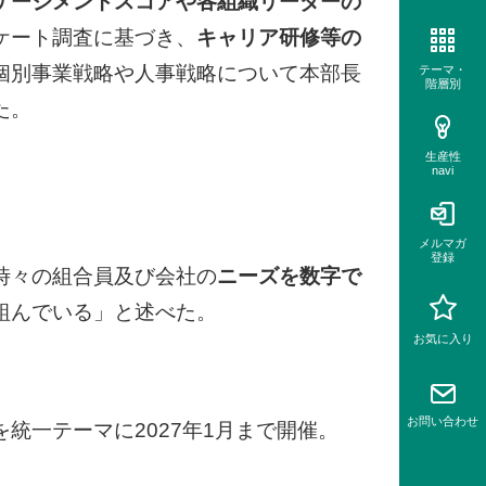
ゲージメントスコアや各組織リーダーの
ケート調査に基づき、
キャリア研修等の
個別事業戦略や人事戦略について本部長
テーマ・
階層別
た。
生産性
navi
メルマガ
登録
時々の組合員及び会社の
ニーズを数字で
組んでいる」と述べた。
お気に入り
お問い
合わせ
統一テーマに2027年1月まで開催。