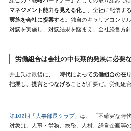
組合の
「戦略パートナー」
としての取り組みで
マネジメント能力を見える化
し、全社に配信す
実施を会社に提案
する。独自のキャリアコンサ
対談を実施し、対談結果を踏まえ、全社経営方
労働組合は会社の中長期的発展に必要
井上氏は最後に、「
時代によって労働組合の在
把握し、提言とつなげる
ことが肝要だ。労働組
第102期「人事部長クラブ」
は、 「不確実な時
対象は、人事・労務、総務、人材、経営企画等