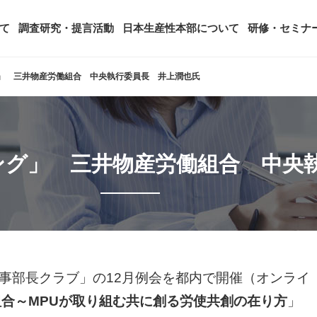
て
調査研究・提言活動
日本生産性本部について
研修・セミナ
」 三井物産労働組合 中央執行委員長 井上潤也氏
ージ
年頭会長所感
SDGsへの取り組み
ティング
コンサルタント紹介
アーカイブ研修・セミナー
究・提言活動
顧客満足度調査（JCSI）
・監事一覧
生産性シンポジウム
日本生産性本部とは
ング」 三井物産労働組合 中央
タント養成事業
経営コンサルタント候補につい
オーダーメイド研修（企業内研
る研究
レジャー白書
は
務・財務に関する資料
国際連携・国際交流活動
アクセス
セミナー
参加者の声
タルヘルスに関する調査
雇用・賃金に関する調査研究・提
起動
活動組織
全国の生産性機関
セミナー
主な研修会場地図
「人事部長クラブ」の12月例会を都内で開催（オンライ
合～MPUが取り組む共に創る労使共創の在り方
」