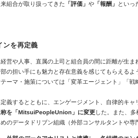
従来組合が取り扱ってきた
「評価」
や
「報酬」
といっ
インを再定義
「経営や人事、直属の上司と組合員の間に距離が生ま
行部の担い手にも魅力と存在意義を感じてもらえるよ
むテーマ・施策については「変革エージェント」「戦
再定義するとともに、エンゲージメント、自律的キャ
を「MitsuiPeopleUnion」に変更
した。また、多
ためのデータドリブン組織（外部コンサルタントや専