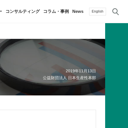
サ
ー
コンサルティング
コラム・事例
News
English
過去の活動実績
賛助会員
自治体に関する調査研究・提言
生産性新聞
採用情報
て
修）
その他の調査研究・提言
2019年11月13日
綱領・宣言集
書籍
公益財団法人 日本生産性本部
言
生産性白書
手帳