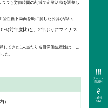
しつつも労働時間の削減で企業活動を調整し
り、生産性低下局面を既に脱した公算が高い。
.0%(前年度比)と、2年ぶりにマイナス
に上昇してきた1人当たり名目労働生産性は、こ
回った。
テーマ・
階層別
生産性
内）
navi