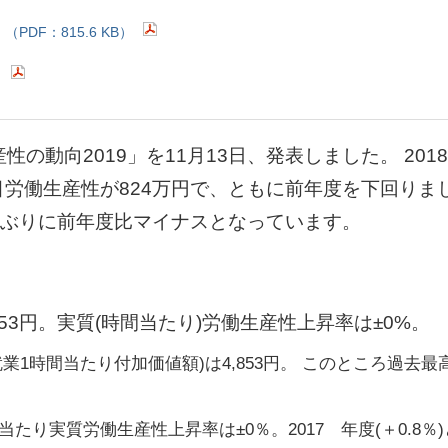
9
（PDF：815.6 KB）
）
の動向2019」を11月13日、発表しました。 20
名目労働生産性が824万円で、ともに前年度を下回り
年ぶりに前年度比マイナスとなっています。
853円。実質(時間当たり)労働生産性上昇率は±0%。
就業1時間当たり付加価値額)は4,853円。 このところ過
間当たり実質労働生産性上昇率は±0％。2017 年度(＋0.8