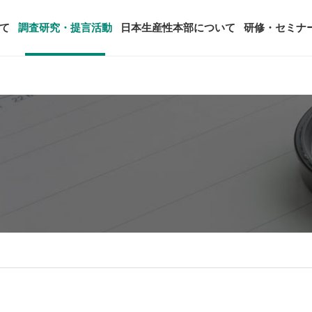
て
調査研究・提言活動
日本生産性本部について
研修・セミナ
ージ
年頭会長所感
SDGsへの取り組み
ティング
コンサルタント紹介
アーカイブ研修・セミナー
究・提言活動
顧客満足度調査（JCSI）
・監事一覧
生産性シンポジウム
日本生産性本部とは
タント養成事業
経営コンサルタント候補につい
オーダーメイド研修（企業内研
る研究
レジャー白書
は
務・財務に関する資料
国際連携・国際交流活動
アクセス
セミナー
参加者の声
タルヘルスに関する調査
雇用・賃金に関する調査研究・提
起動
活動組織
全国の生産性機関
セミナー
主な研修会場地図