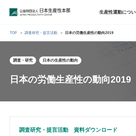
公益財団法人日本生産性本部
生産性運動につい
TOP
調査研究・提言活動
日本の労働生産性の動向2019
トップメッセ
財団概要
経営コンサル
調査・研究
日本の生産性の動向
階層別研修
最新の調査研
日本生産性本部
生産性運動
生産性とは
評議員・理事
調査研究・提言活動
コンサルティング
研修・セミナー
経営コンサル
について
について
テーマ別研修
生産性に関す
生産性運動と
定款および業
日本の労働生産性の動向2019
お客さまの声
今月の研修・
働く人のメン
生産性運動再
行動規範
研究・提言
来月の研修・
調査研究・提言活動 資料ダウンロード