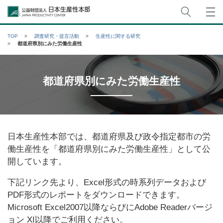
サイト
公益財団法人日本生産性本部
TOP
調査研究・提言活動
生産性に関する研究
都道府県別にみた労働生産性
都道府県別にみた労働生産性
日本生産性本部では、都道府県及び政令指定都市の労
働生産性を「都道府県別にみた労働生産性」として公
開しています。
下記リンク先より、Excel形式の時系列データおよび
PDF形式のレポートをダウンロードできます。
Microsoft Excel2007以降ならびにAdobe Readerバージ
ョン XI以降でご利用ください。