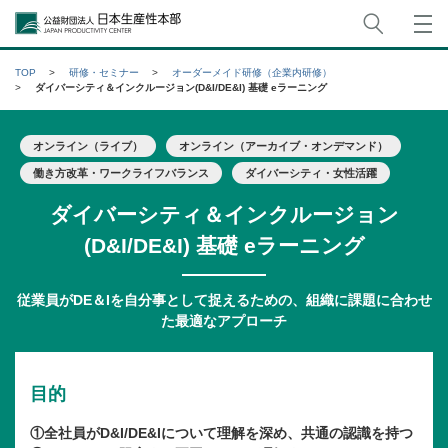
サイト
公益財団法人日本生産性本部
TOP
研修・セミナー
オーダーメイド研修（企業内研修）
ダイバーシティ＆インクルージョン(D&I/DE&I) 基礎 eラーニング
オンライン（ライブ）
オンライン（アーカイブ・オンデマンド）
働き方改革・ワークライフバランス
ダイバーシティ・女性活躍
ダイバーシティ＆インクルージョン
(D&I/DE&I) 基礎 eラーニング
従業員がDE＆Iを自分事として捉えるための、組織に課題に合わせ
た最適なアプローチ
目的
①全社員がD&I/DE&Iについて理解を深め、共通の認識を持つ