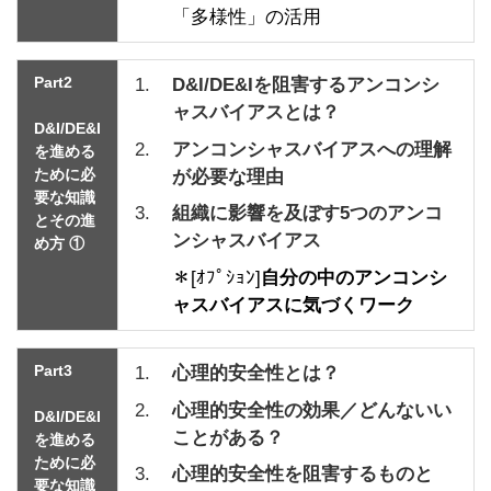
「多様性」の活用
Part2
1.
D&I/DE&Iを阻害するアンコンシ
ャスバイアスとは？
D&I/DE&I
2.
アンコンシャスバイアスへの理解
を進める
ために必
が必要な理由
要な知識
3.
組織に影響を及ぼす5つのアンコ
とその進
ンシャスバイアス
め方 ①
＊
[ｵﾌﾟｼｮﾝ]
自分の中のアンコンシ
ャスバイアスに気づくワーク
Part3
1.
心理的安全性とは？
2.
心理的安全性の効果／どんないい
D&I/DE&I
ことがある？
を進める
ために必
3.
心理的安全性を阻害するものと
要な知識