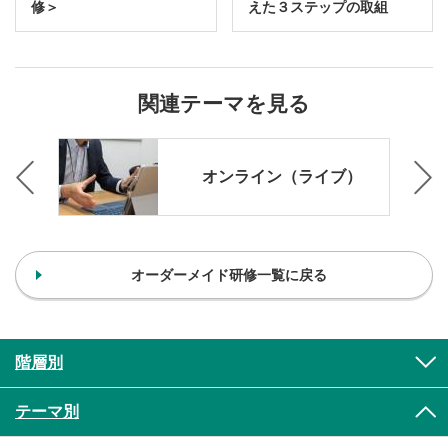
修＞
えた３ステップの取組
関連テーマを見る
女性
オンライン（ライブ）
オーダーメイド研修一覧に戻る
階層別
テーマ別