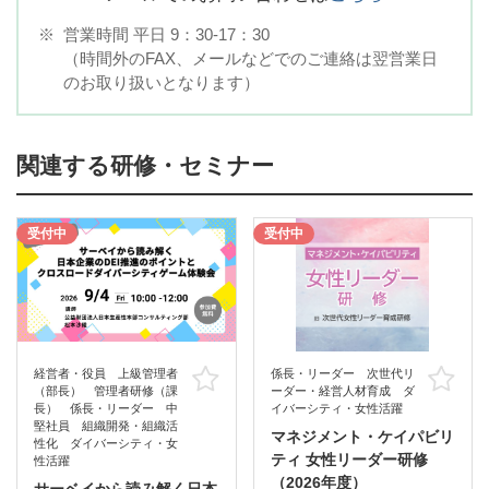
※
営業時間 平日 9：30-17：30
（時間外のFAX、メールなどでのご連絡は翌営業日
のお取り扱いとなります）
関連する研修・セミナー
受付中
受付中
経営者・役員 上級管理者
係長・リーダー 次世代リ
お気に入り
お
（部長） 管理者研修（課
ーダー・経営人材育成 ダ
長） 係長・リーダー 中
イバーシティ・女性活躍
堅社員 組織開発・組織活
マネジメント・ケイパビリ
性化 ダイバーシティ・女
ティ 女性リーダー研修
性活躍
（2026年度）