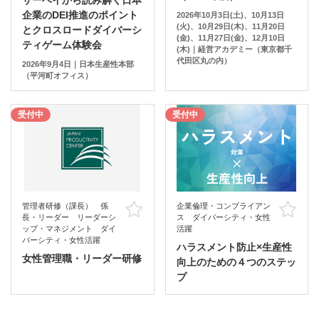
サーベイから読み解く日本
企業のDEI推進のポイント
2026年10月3日(土)、10月13日
(火)、10月29日(木)、11月20日
とクロスロードダイバーシ
(金)、11月27日(金)、12月10日
ティゲーム体験会
(木)｜経営アカデミー（東京都千
代田区丸の内）
2026年9月4日｜日本生産性本部
（平河町オフィス）
受付中
受付中
管理者研修（課長） 係
企業倫理・コンプライアン
お気に入り
お
長・リーダー リーダーシ
ス ダイバーシティ・女性
ップ・マネジメント ダイ
活躍
バーシティ・女性活躍
ハラスメント防止×生産性
女性管理職・リーダー研修
向上のための４つのステッ
プ