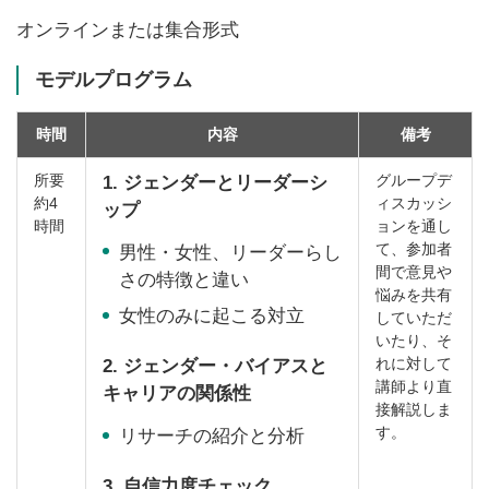
オンラインまたは集合形式
モデルプログラム
時間
内容
備考
所要
グループデ
1. ジェンダーとリーダーシ
約4
ィスカッシ
ップ
時間
ョンを通し
て、参加者
男性・女性、リーダーらし
間で意見や
さの特徴と違い
悩みを共有
女性のみに起こる対立
していただ
いたり、そ
れに対して
2. ジェンダー・バイアスと
講師より直
キャリアの関係性
接解説しま
す。
リサーチの紹介と分析
3. 自信力度チェック