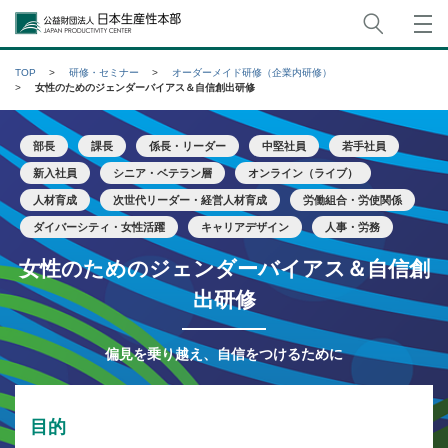
サイト
公益財団法人日本生産性本部
TOP
研修・セミナー
オーダーメイド研修（企業内研修）
女性のためのジェンダーバイアス＆自信創出研修
部長
課長
係長・リーダー
中堅社員
若手社員
新入社員
シニア・ベテラン層
オンライン（ライブ）
人材育成
次世代リーダー・経営人材育成
労働組合・労使関係
ダイバーシティ・女性活躍
キャリアデザイン
人事・労務
女性のためのジェンダーバイアス＆自信創
出研修
偏見を乗り越え、自信をつけるために
目的