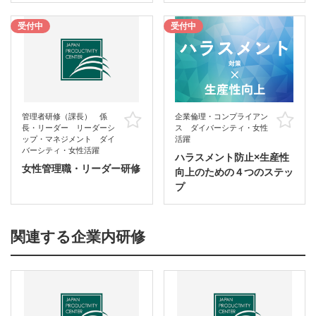
受付中
受付中
管理者研修（課長） 係
企業倫理・コンプライアン
お気に入り
お
長・リーダー リーダーシ
ス ダイバーシティ・女性
ップ・マネジメント ダイ
活躍
バーシティ・女性活躍
ハラスメント防止×生産性
女性管理職・リーダー研修
向上のための４つのステッ
プ
関連する企業内研修