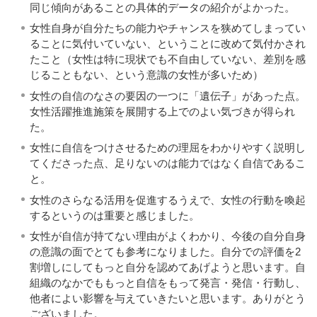
同じ傾向があることの具体的データの紹介がよかった。
女性自身が自分たちの能力やチャンスを狭めてしまってい
ることに気付いていない、ということに改めて気付かされ
たこと（女性は特に現状でも不自由していない、差別を感
じることもない、という意識の女性が多いため）
女性の自信のなさの要因の一つに「遺伝子」があった点。
女性活躍推進施策を展開する上でのよい気づきが得られ
た。
女性に自信をつけさせるための理屈をわかりやすく説明し
てくださった点、足りないのは能力ではなく自信であるこ
と。
女性のさらなる活用を促進するうえで、女性の行動を喚起
するというのは重要と感じました。
女性が自信が持てない理由がよくわかり、今後の自分自身
の意識の面でとても参考になりました。自分での評価を2
割増しにしてもっと自分を認めてあげようと思います。自
組織のなかでももっと自信をもって発言・発信・行動し、
他者によい影響を与えていきたいと思います。ありがとう
ございました。