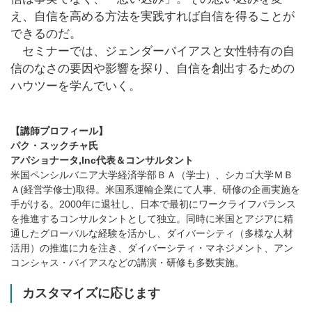
え、自信を高める方法を実践すれば自信を得ることが
できるのだ。
セミナーでは、ジェンダーバイアスと女性特有の自
信のなさの要因や影響を探り、自信を創出するための
ハウツーを学んでいく。
【講師プロフィール】
パク・スックチャ氏
アパショナータ,Inc代表＆コンサルタント
米国ペンシルバニア大学経済学部ＢＡ（学士）、シカゴ大学ＭＢ
Ａ(経営学修士)取得。米国系運輸企業にて人事、研修の企画実施を
手がける。2000年に退社し、日本で最初にワークライフバランス
を推進するコンサルタントとして独立。同時に米国とアジアに精
通したグローバルな経験を活かし、ダイバーシティ（多様な人材
活用）の推進に力を注き、ダイバーシティ・マネジメント、アン
コンシャス・バイアスなどの講演・研修も多数実施。
カスタマイズに応じます