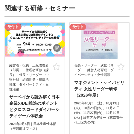
関連する研修・セミナー
受付中
受付中
経営者・役員 上級管理者
係長・リーダー 次世代リ
お気に入り
お
（部長） 管理者研修（課
ーダー・経営人材育成 ダ
長） 係長・リーダー 中
イバーシティ・女性活躍
堅社員 組織開発・組織活
マネジメント・ケイパビリ
性化 ダイバーシティ・女
ティ 女性リーダー研修
性活躍
（2026年度）
サーベイから読み解く日本
企業のDEI推進のポイント
2026年10月3日(土)、10月13日
(火)、10月29日(木)、11月20日
とクロスロードダイバーシ
(金)、11月27日(金)、12月10日
ティゲーム体験会
(木)｜経営アカデミー（東京都千
代田区丸の内）
2026年9月4日｜日本生産性本部
（平河町オフィス）