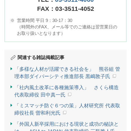
FAX：03-3511-4052
※
営業時間 平日 9：30-17：30
（時間外のFAX、メール等でのご連絡は翌営業日の
お取り扱いとなります）
関連する雑誌掲載記事
「多様な人材が活躍できる社会を」 熊谷組 管
理本部ダイバーシティ推進部長 黒嶋敦子氏
「社内風土改革に各種施策導入」 さくら構造
代表取締役 田中真一氏
「ミスマッチ防ぐ６つの策」人材研究所 代表取
締役社長 曽和利光氏
「外国人新卒採用における現状と成功の秘訣と