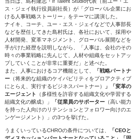
当日は、島村隆志・if Talent Studio代表（前ユー・エ
ス・ジェイ執行役員副社長）が「グローバル企業にお
ける人事戦略ストーリー」をテーマに講演した。
ナイキ、コーチ、ユー・エス・ジェイなどで人事部長
などを歴任してきた島村氏は、各社において、採用や
人材開発、変革マネジメント、グローバル展開などを
手がけた経歴を説明しながら、「人事は、会社のその
時々の事業戦略に先んじて、人材や組織をセットアッ
プしていくことが非常に重要だ」と述べた。
また、人事におけるコア機能として、
「戦略パートナ
ー
（将来的な組織のケイパビリティをプロアクティブ
にとらえ、実行するビジネスパートナー）
」「変革の
エージェント
（多様性を許容する組織文化や学習する
組織文化の醸成）」
「従業員のサポーター
（高い能力
を持った人向けのリテンションとフォロワー向けのエ
ンゲージメント）」の3つを挙げた。
うまくいっているCHROの条件については、
「CEOと
ディスカッションパートナーとなっていること」「固