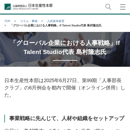
サイト
公益財団法人日本生産性本部
TOP
コラム・事例
人的資本経営
「グローバル企業における人事戦略」If Talent Studio代表 島村隆志氏
「グローバル企業における人事戦略」If
Talent Studio代表 島村隆志氏
日本生産性本部は2025年6月27日、第99期「人事部長
クラブ」の6月例会を都内で開催（オンライン併用）し
た。
事業戦略に先んじて、人材や組織をセットアップ