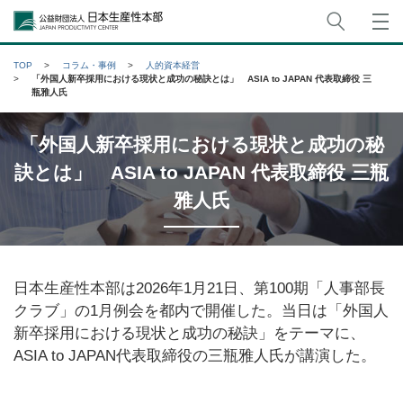
サイト
公益財団法人日本生産性本部
TOP
コラム・事例
人的資本経営
「外国人新卒採用における現状と成功の秘訣とは」 ASIA to JAPAN 代表取締役 三
瓶雅人氏
「外国人新卒採用における現状と成功の秘
訣とは」 ASIA to JAPAN 代表取締役 三瓶
雅人氏
日本生産性本部は2026年1月21日、第100期「人事部長
クラブ」の1月例会を都内で開催した。当日は「外国人
新卒採用における現状と成功の秘訣」をテーマに、
ASIA to JAPAN代表取締役の三瓶雅人氏が講演した。