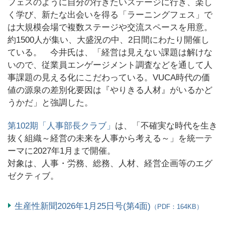
フェスのように自分の行きたいステージに行き、楽し
く学び、新たな出会いを得る「ラーニングフェス」で
は大規模会場で複数ステージや交流スペースを用意。
約1500人が集い、大盛況の中、2日間にわたり開催し
ている。 今井氏は、「経営は見えない課題は解けな
いので、従業員エンゲージメント調査などを通して人
事課題の見える化にこだわっている。VUCA時代の価
値の源泉の差別化要因は『やりきる人材』がいるかど
うかだ」と強調した。
第102期「人事部長クラブ」
は、「不確実な時代を生き
抜く組織～経営の未来を人事から考える～」を統一テ
ーマに2027年1月まで開催。
対象は、人事・労務、総務、人材、経営企画等のエグ
ゼクティブ。
生産性新聞2026年1月25日号(第4面)
（PDF：164KB）