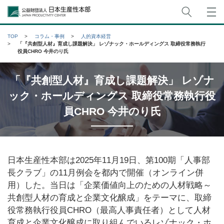
サイト
公益財団法人日本生産性本部
TOP
コラム・事例
人的資本経営
「『共創型人材』育成し課題解決」 レゾナック・ホールディングス 取締役常務執行
役員CHRO 今井のり氏
「『共創型人材』育成し課題解決」 レゾナ
ック・ホールディングス 取締役常務執行役
員CHRO 今井のり氏
日本生産性本部は2025年11月19日、第100期「人事部
長クラブ」の11月例会を都内で開催（オンライン併
用）した。当日は「企業価値向上のための人材戦略～
共創型人材の育成と企業文化醸成」をテーマに、取締
役常務執行役員CHRO（最高人事責任者）として人材
育成と企業文化醸成に取り組んでいるレゾナック・ホ