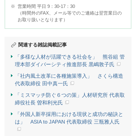
※
営業時間 平日 9：30-17：30
（時間外のFAX、メール等でのご連絡は翌営業日の
お取り扱いとなります）
関連する雑誌掲載記事
「多様な人材が活躍できる社会を」 熊谷組 管
理本部ダイバーシティ推進部長 黒嶋敦子氏
「社内風土改革に各種施策導入」 さくら構造
代表取締役 田中真一氏
「ミスマッチ防ぐ６つの策」人材研究所 代表取
締役社長 曽和利光氏
「外国人新卒採用における現状と成功の秘訣と
は」 ASIA to JAPAN 代表取締役 三瓶雅人氏