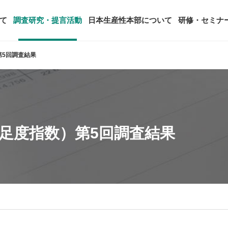
て
調査研究・提言活動
日本生産性本部について
研修・セミナ
第5回調査結果
ージ
年頭会長所感
SDGsへの取り組み
ティング
コンサルタント紹介
アーカイブ研修・セミナー
究・提言活動
顧客満足度調査（JCSI）
・監事一覧
生産性シンポジウム
日本生産性本部とは
タント養成事業
経営コンサルタント候補につい
オーダーメイド研修（企業内研
る研究
レジャー白書
は
務・財務に関する資料
国際連携・国際交流活動
アクセス
客満足度指数）第5回調査結果
セミナー
参加者の声
タルヘルスに関する調査
雇用・賃金に関する調査研究・提
起動
活動組織
全国の生産性機関
セミナー
主な研修会場地図