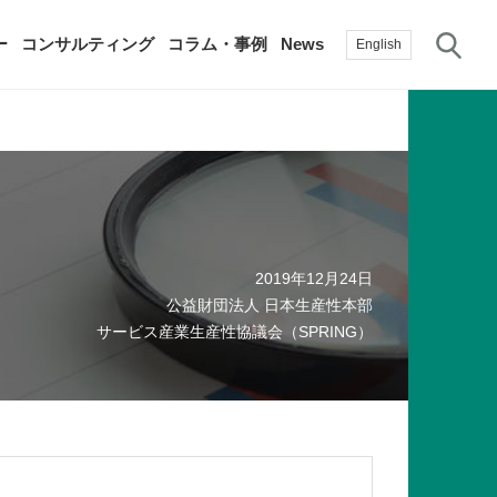
サ
ー
コンサルティング
コラム・事例
News
English
過去の活動実績
賛助会員
自治体に関する調査研究・提言
生産性新聞
採用情報
て
修）
その他の調査研究・提言
2019年12月24日
綱領・宣言集
書籍
公益財団法人 日本生産性本部
言
生産性白書
手帳
サービス産業生産性協議会（SPRING）