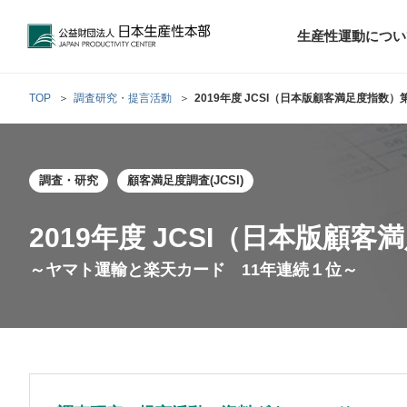
公益財団法人日本生産性本部
生産性運動につい
TOP
調査研究・提言活動
2019年度 JCSI（日本版顧客満足度指数）
トップメッセ
財団概要
経営コンサル
調査・研究
顧客満足度調査(JCSI)
階層別研修
最新の調査研
日本生産性本部
生産性運動
生産性とは
評議員・理事
調査研究・提言活動
コンサルティング
研修・セミナー
経営コンサル
について
について
テーマ別研修
生産性に関す
生産性運動と
定款および業
2019年度 JCSI（日本版顧
お客さまの声
今月の研修・
働く人のメン
～ヤマト運輸と楽天カード 11年連続１位～
生産性運動再
行動規範
研究・提言
来月の研修・