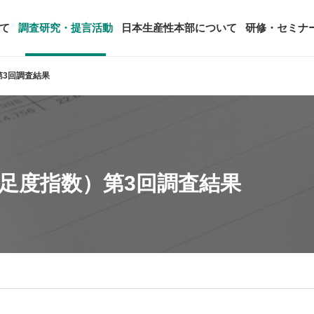
て
調査研究・提言活動
日本生産性本部について
研修・セミナ
第3回調査結果
ージ
年頭会長所感
SDGsへの取り組み
ティング
コンサルタント紹介
アーカイブ研修・セミナー
究・提言活動
顧客満足度調査（JCSI）
・監事一覧
生産性シンポジウム
日本生産性本部とは
タント養成事業
経営コンサルタント候補につい
オーダーメイド研修（企業内研
る研究
レジャー白書
は
務・財務に関する資料
国際連携・国際交流活動
アクセス
客満足度指数）第3回調査結果
セミナー
参加者の声
タルヘルスに関する調査
雇用・賃金に関する調査研究・提
起動
活動組織
全国の生産性機関
セミナー
主な研修会場地図