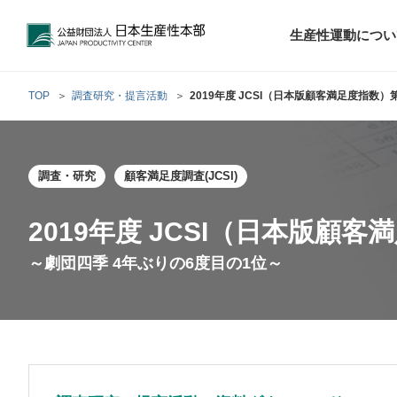
公益財団法人日本生産性本部
生産性運動につい
TOP
調査研究・提言活動
2019年度 JCSI（日本版顧客満足度指数）
トップメッセ
財団概要
経営コンサル
調査・研究
顧客満足度調査(JCSI)
階層別研修
最新の調査研
日本生産性本部
生産性運動
生産性とは
評議員・理事
調査研究・提言活動
コンサルティング
研修・セミナー
経営コンサル
について
について
テーマ別研修
生産性に関す
生産性運動と
定款および業
2019年度 JCSI（日本版顧
お客さまの声
今月の研修・
働く人のメン
～劇団四季 4年ぶりの6度目の1位～
生産性運動再
行動規範
研究・提言
来月の研修・