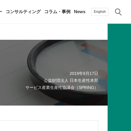
サ
ー
コンサルティング
コラム・事例
News
English
過去の活動実績
賛助会員
自治体に関する調査研究・提言
生産性新聞
採用情報
て
修）
その他の調査研究・提言
2019年9月17日
綱領・宣言集
書籍
公益財団法人 日本生産性本部
言
生産性白書
手帳
サービス産業生産性協議会（SPRING）