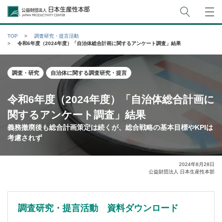
サイト
公益財団法人日本生産性本部
TOP
調査研究・提言活動
令和6年度（2024年度）「自治体総合計画に関するアンケート調査」結果
調査・研究
自治体に関する調査研究・提言
令和6年度（2024年度）「自治体総合計画に
関するアンケート調査」結果
義務撤廃後も総合計画策定は続くが、総合戦略の基本目標やKPIは
考慮されず
2024年8月28日
公益財団法人 日本生産性本部
調査研究・提言活動 資料ダウンロード