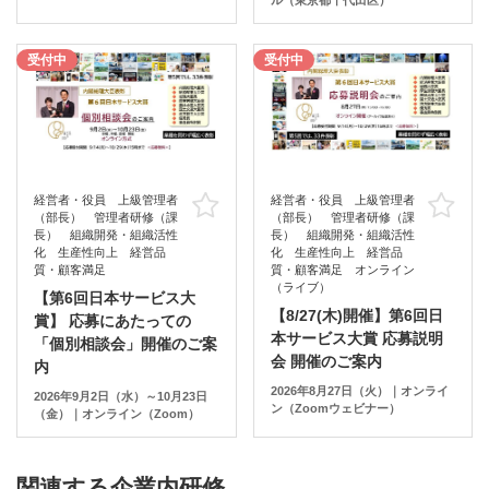
ル（東京都千代田区）
受付中
受付中
経営者・役員 上級管理者
経営者・役員 上級管理者
お気に入り
お
（部長） 管理者研修（課
（部長） 管理者研修（課
長） 組織開発・組織活性
長） 組織開発・組織活性
化 生産性向上 経営品
化 生産性向上 経営品
質・顧客満足
質・顧客満足 オンライン
（ライブ）
【第6回日本サービス大
【8/27(木)開催】第6回日
賞】 応募にあたっての
本サービス大賞 応募説明
「個別相談会」開催のご案
会 開催のご案内
内
2026年8月27日（火）｜オンライ
2026年9月2日（水）～10月23日
ン（Zoomウェビナー）
（金）｜オンライン（Zoom）
関連する企業内研修