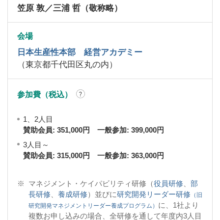
笠原 敦／三浦 哲（敬称略）
会場
日本生産性本部 経営アカデミー
（東京都千代田区丸の内）
参加費（税込）
1、2人目
賛助会員: 351,000円 一般参加: 399,000円
3人目～
賛助会員: 315,000円 一般参加: 363,000円
※
マネジメント・ケイパビリティ研修（
役員研修
、
部
長研修
、
養成研修
）
並びに
研究開発リーダー研修
（旧
に、1社より
研究開発マネジメントリーダー養成プログラム）
複数お申し込みの場合、全研修を通して年度内3人目