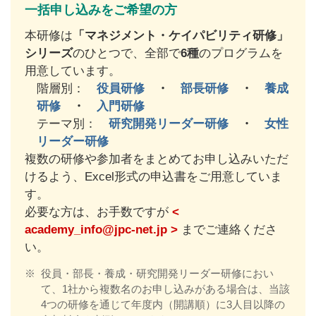
一括申し込みをご希望の方
本研修は
「マネジメント・ケイパビリティ研修」
シリーズ
のひとつで、全部で
6種
のプログラムを
用意しています。
階層別：
役員研修
・
部長研修
・
養成
研修
・
入門研修
テーマ別：
研究開発リーダー研修
・
女性
リーダー研修
複数の研修や参加者をまとめてお申し込みいただ
けるよう、Excel形式の申込書をご用意していま
す。
必要な方は、お手数ですが
<
academy_info@jpc-net.jp >
までご連絡くださ
い。
※
役員・部長・養成・研究開発リーダー研修におい
て、1社から複数名のお申し込みがある場合は、当該
4つの研修を通じて年度内（開講順）に3人目以降の