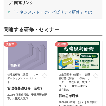
関連リンク
「マネジメント・ケイパビリティ研修」とは
関連する研修・セミナー
受付中
受付中
管理者研修（課長） リー
上級管理者（部長） 管理
お気に入り
お
ダーシップ・マネジメン
者研修（課長） 係長・リ
ト
ーダー 中堅社員 次世代
リーダー・経営人材育成
管理者基礎研修（合宿）
経営戦略
2026年度日程掲載｜千葉県習志野
戦略思考研修
市、大阪府大阪市
2027年2月15日（月）｜生産性ビ