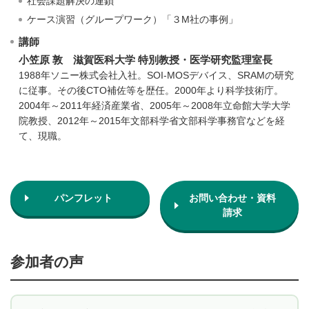
社会課題解決の連鎖
ケース演習（グループワーク）「３M社の事例」
講師
小笠原 敦 滋賀医科大学 特別教授・医学研究監理室長
1988年ソニー株式会社入社。SOI-MOSデバイス、SRAMの研究
に従事。その後CTO補佐等を歴任。2000年より科学技術庁。
2004年～2011年経済産業省、2005年～2008年立命館大学大学
院教授、2012年～2015年文部科学省文部科学事務官などを経
て、現職。
パンフレット
お問い合わせ・資料
請求
参加者の声