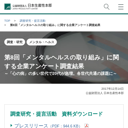
サイト
公益財団法人日本生産性本部
TOP
調査研究・提言活動
第8回「メンタルヘルスの取り組み」に関する企業アンケート調査結果
調査・研究
メンタル・ヘルス
第8回「メンタルヘルスの取り組み」に関
する企業アンケート調査結果
～「心の病」の多い世代で20代が急増。各世代共通の課題に～
2017年12月14日
公益財団法人 日本生産性本部
調査研究・提言活動 資料ダウンロード
プレスリリース
（PDF：944.6 KB）