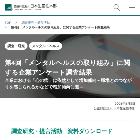
サイト
公益財団法人日本生産性本部
TOP
調査研究・提言活動
第4回「メンタルヘルスの取り組み」に関する企業アンケート調査結果
調査・研究
メンタル・ヘルス
第4回「メンタルヘルスの取り組み」に関
する企業アンケート調査結果
企業における「心の病」は依然として増加傾向～職場とのつなが
りを感じられるかなどで増加傾向に差～
2008年8月5日
公益財団法人 日本生産性本部
調査研究・提言活動 資料ダウンロード