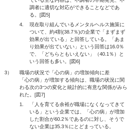
ている主な内容は、不調者の早期発見、不
調者に適切な対応ができることなどであ
る。[図5]
4.
現在取り組んでいるメンタルヘルス施策に
ついて、約4割(38.7％)の企業で「まずまず
効果が出ている」と回答している。「あま
り効果が出ていない」という回答は16.0％
で、「どちらともいえない」（40.1％）と
いう回答も多い。[図6]
3）
職場の状況で「心の病」の増加傾向に差
「心の病」が増加する傾向は、職場の状況に関
わる次の3つの変化と統計的に有意な関係がみら
れた。[図7]
1.
「人を育てる余裕が職場になくなってきて
いる」という企業では、「心の病」が増加
した割合が60.2％であるのに対し、そうで
ない企業は35.3％にとどまっている。