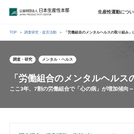
公益財団法人日本生産性本部
生産性運動につい
TOP
調査研究・提言活動
「労働組合のメンタルヘルスの取り組み」
トップメッセ
財団概要
経営コンサル
調査・研究
メンタル・ヘルス
階層別研修
最新の調査研
日本生産性本部
生産性運動
生産性とは
評議員・理事
調査研究・提言活動
コンサルティング
研修・セミナー
経営コンサル
について
について
テーマ別研修
生産性に関す
生産性運動と
定款および業
「労働組合のメンタルヘルス
お客さまの声
今月の研修・
働く人のメン
ここ3年、7割の労働組合で「心の病」が増加傾向～
生産性運動再
行動規範
研究・提言
来月の研修・