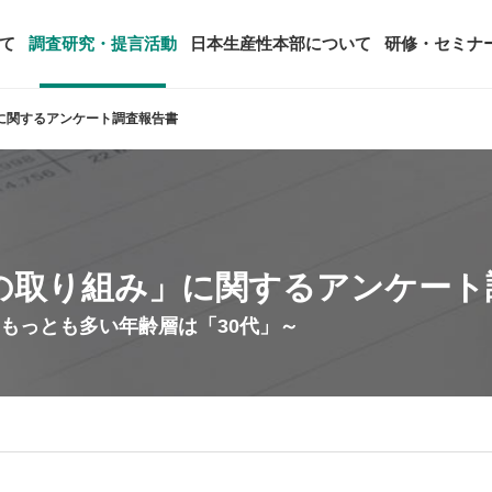
て
調査研究・提言活動
日本生産性本部について
研修・セミナ
に関するアンケート調査報告書
ージ
年頭会長所感
SDGsへの取り組み
ティング
コンサルタント紹介
アーカイブ研修・セミナー
究・提言活動
顧客満足度調査（JCSI）
・監事一覧
生産性シンポジウム
日本生産性本部とは
タント養成事業
経営コンサルタント候補につい
オーダーメイド研修（企業内研
る研究
レジャー白書
は
務・財務に関する資料
国際連携・国際交流活動
アクセス
の取り組み」に関するアンケート
セミナー
参加者の声
タルヘルスに関する調査
雇用・賃金に関する調査研究・提
もっとも多い年齢層は「30代」～
起動
活動組織
全国の生産性機関
セミナー
主な研修会場地図