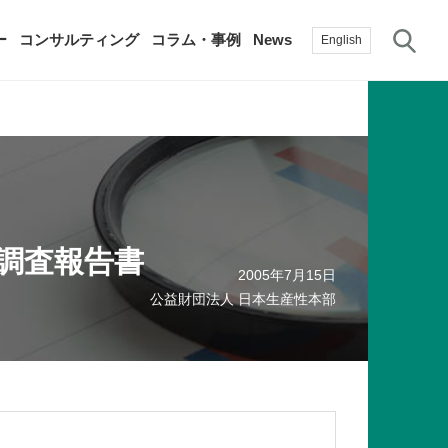
サ
ー
コンサルティング
コラム・事例
News
English
過去の活動実績
賛助会員
自治体に関する調査研究・提言
生産性新聞
採用情報
て
修）
その他の調査研究・提言
綱領・宣言集
書籍
調査報告書
2005年7月15日
言
生産性白書
手帳
公益財団法人 日本生産性本部