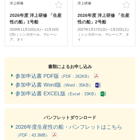
洋上研修
洋上研修
お気に入り
お
2026年度 洋上研修 「生産
2026年度 洋上研修 「生産
性の船」1号船
性の船」2号船
2026年11月10日(火)～11月16日
2027年1月17日(日)～1月23日(土)
(月)｜シンガポール、マレーシ
｜シンガポール、マレーシア、タ
ア、タイ
イ
書類によるお申し込み
参加申込書 PDF版
（PDF：262KB）
参加申込書 Word版
（Word：35KB）
参加申込書 EXCEL版
（Excel：33KB）
パンフレットダウンロード
2026年度生産性の船・パンフレットはこちら
（PDF：43.3MB）