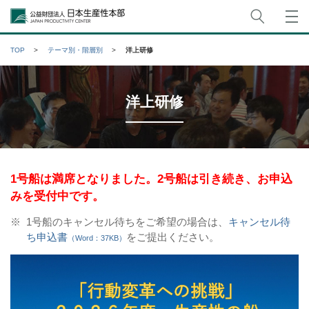
サイト
公益財団法人日本生産性本部
TOP
テーマ別・階層別
洋上研修
洋上研修
1号船は満席となりました。2号船は引き続き、お申込
みを受付中です。
※
1号船のキャンセル待ちをご希望の場合は、
キャンセル待
ち申込書
をご提出ください。
（Word：37KB）