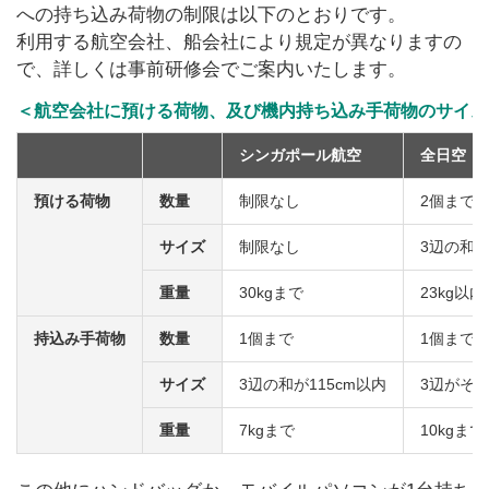
への持ち込み荷物の制限は以下のとおりです。
利用する航空会社、船会社により規定が異なりますの
で、詳しくは事前研修会でご案内いたします。
＜航空会社に預ける荷物、及び機内持ち込み手荷物のサイズ
シンガポール航空
全日空
預ける荷物
数量
制限なし
2個まで
サイズ
制限なし
3辺の和が
重量
30kgまで
23kg以
持込み手荷物
数量
1個まで
1個まで
サイズ
3辺の和が115cm以内
3辺がそれ
重量
7kgまで
10kgまで