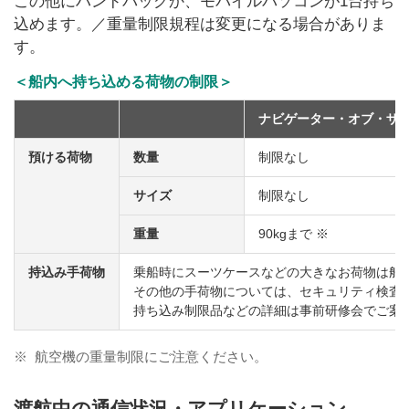
この他にハンドバッグか、モバイルパソコンが1台持ち
込めます。／重量制限規程は変更になる場合がありま
す。
＜船内へ持ち込める荷物の制限＞
ナビゲーター・オブ・ザ
預ける荷物
数量
制限なし
サイズ
制限なし
重量
90kgまで ※
持込み手荷物
乗船時にスーツケースなどの大きなお荷物は船
その他の手荷物については、セキュリティ検査
持ち込み制限品などの詳細は事前研修会でご案
※
航空機の重量制限にご注意ください。
渡航中の通信状況・アプリケーション