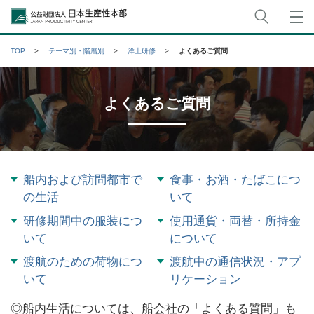
サイト
公益財団法人日本生産性本部
TOP
テーマ別・階層別
洋上研修
よくあるご質問
よくあるご質問
船内および訪問都市で
食事・お酒・たばこにつ
の生活
いて
研修期間中の服装につ
使用通貨・両替・所持金
いて
について
渡航のための荷物につ
渡航中の通信状況・アプ
いて
リケーション
◎船内生活については、船会社の「よくある質問」も