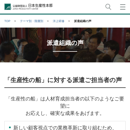
サイト
公益財団法人日本生産性本部
TOP
テーマ別・階層別
洋上研修
派遣組織の声
派遣組織の声
「生産性の船」に対する派遣ご担当者の声
「生産性の船」は人材育成担当者の以下のようなご要
望に
お応えし、確実な成果をあげます。
新しい顧客視点での業務革新に取り組むため、