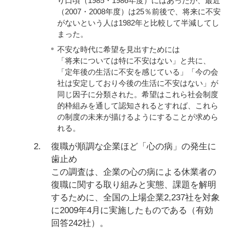
り口頃（1985・1986年度）にはあったが、最近
（2007・2008年度）は25％前後で、将来に不安
がないという人は1982年と比較して半減してし
まった。
不安な時代に希望を見出すためには
「将来については特に不安はない」と共に、
「定年後の生活に不安を感じている」「今の会
社は安定しており今後の生活に不安はない」が
同じ因子に分類された。希望はこれら社会制度
的枠組みを通して認知されるとすれば、これら
の制度の未来が描けるようにすることが求めら
れる。
2.
復職が順調な企業ほど「心の病」の発生に
歯止め
この調査は、企業の心の病による休業者の
復職に関する取り組みと実態、課題を解明
するために、全国の上場企業2,237社を対象
に2009年4月に実施したものである（有効
回答242社）。