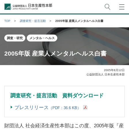
サイト
公益財団法人日本生産性本部
TOP
調査研究・提言活動
2005年版 産業人メンタルヘルス白書
調査・研究
メンタル・ヘルス
2005年版 産業人メンタルヘルス白書
2005年8月12日
公益財団法人 日本生産性本部
調査研究・提言活動 資料ダウンロード
プレスリリース
（PDF：36.6 KB）
財団法人 社会経済生産性本部はこの度、2005年版『産