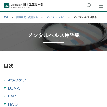
サイト
公益財団法人日本生産性本部
TOP
調査研究・提言活動
メンタル・ヘルス
メンタルヘルス用語集
メンタルヘルス用語集
目次
4つのケア
DSM-5
EAP
HWO