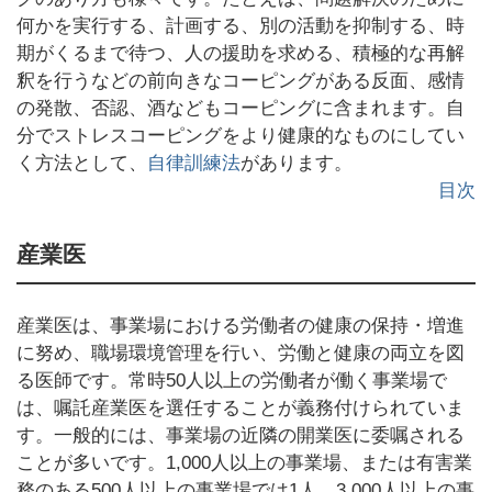
何かを実行する、計画する、別の活動を抑制する、時
期がくるまで待つ、人の援助を求める、積極的な再解
釈を行うなどの前向きなコーピングがある反面、感情
の発散、否認、酒などもコーピングに含まれます。自
分でストレスコーピングをより健康的なものにしてい
く方法として、
自律訓練法
があります。
目次
産業医
産業医は、事業場における労働者の健康の保持・増進
に努め、職場環境管理を行い、労働と健康の両立を図
る医師です。常時50人以上の労働者が働く事業場で
は、嘱託産業医を選任することが義務付けられていま
す。一般的には、事業場の近隣の開業医に委嘱される
ことが多いです。1,000人以上の事業場、または有害業
務のある500人以上の事業場では1人、3,000人以上の事