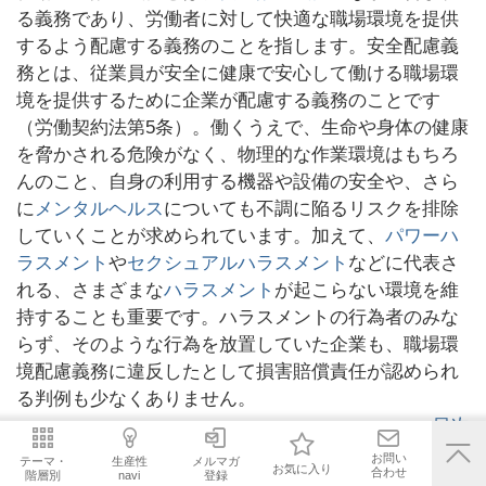
る義務であり、労働者に対して快適な職場環境を提供
するよう配慮する義務のことを指します。安全配慮義
務とは、従業員が安全に健康で安心して働ける職場環
境を提供するために企業が配慮する義務のことです
（労働契約法第5条）。働くうえで、生命や身体の健康
を脅かされる危険がなく、物理的な作業環境はもちろ
んのこと、自身の利用する機器や設備の安全や、さら
に
メンタルヘルス
についても不調に陥るリスクを排除
していくことが求められています。加えて、
パワーハ
ラスメント
や
セクシュアルハラスメント
などに代表さ
れる、さまざまな
ハラスメント
が起こらない環境を維
持することも重要です。ハラスメントの行為者のみな
らず、そのような行為を放置していた企業も、職場環
境配慮義務に違反したとして損害賠償責任が認められ
る判例も少なくありません。
目次
お問い
テーマ・
生産性
メルマガ
お気に入り
合わせ
階層別
navi
登録