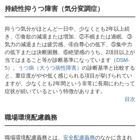
持続性抑うつ障害（気分変調症）
抑うつ気分がほとんど一日中、少なくとも2年以上続
き、①食欲の減退または増加、②不眠または過眠、③
気力の減退または疲労感、④自尊心の低下、⑤集中力
の低下または決断困難、⑥絶望感のうち、2項目以上が
当てはまること等が診断基準になっています（
DSM-
5
）。
うつ病（大うつ病性障害）
の診断基準と比較する
と、重症度がやや低く感じられる項目が挙げられてい
ますが、少なくとも2年間という非常に長期にわたって
症状が続いているという特徴があります。
目次
職場環境配慮義務
職場環境配慮義務とは、
安全配慮義務
のなかに含まれ