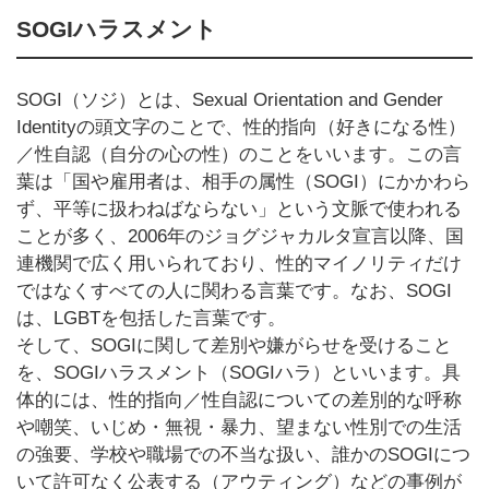
SOGIハラスメント
SOGI（ソジ）とは、Sexual Orientation and Gender
Identityの頭文字のことで、性的指向（好きになる性）
／性自認（自分の心の性）のことをいいます。この言
葉は「国や雇用者は、相手の属性（SOGI）にかかわら
ず、平等に扱わねばならない」という文脈で使われる
ことが多く、2006年のジョグジャカルタ宣言以降、国
連機関で広く用いられており、性的マイノリティだけ
ではなくすべての人に関わる言葉です。なお、SOGI
は、LGBTを包括した言葉です。
そして、SOGIに関して差別や嫌がらせを受けること
を、SOGIハラスメント（SOGIハラ）といいます。具
体的には、性的指向／性自認についての差別的な呼称
や嘲笑、いじめ・無視・暴力、望まない性別での生活
の強要、学校や職場での不当な扱い、誰かのSOGIにつ
いて許可なく公表する（アウティング）などの事例が