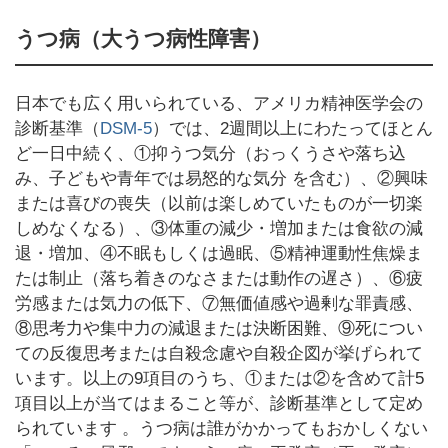
うつ病（大うつ病性障害）
日本でも広く用いられている、アメリカ精神医学会の
診断基準（
DSM-5
）では、2週間以上にわたってほとん
ど一日中続く、①抑うつ気分（おっくうさや落ち込
み、子どもや青年では易怒的な気分 を含む）、②興味
または喜びの喪失（以前は楽しめていたものが一切楽
しめなくなる）、③体重の減少・増加または食欲の減
退・増加、④不眠もしくは過眠、⑤精神運動性焦燥ま
たは制止（落ち着きのなさまたは動作の遅さ）、⑥疲
労感または気力の低下、⑦無価値感や過剰な罪責感、
⑧思考力や集中力の減退または決断困難、⑨死につい
ての反復思考または自殺念慮や自殺企図が挙げられて
います。以上の9項目のうち、①または②を含めて計5
項目以上が当てはまること等が、診断基準として定め
られています 。うつ病は誰がかかってもおかしくない