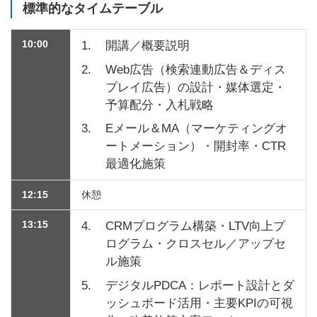
標準的なタイムテーブル
10:00
1.
開講／概要説明
2.
Web広告（検索連動広告＆ディス
プレイ広告）の設計・媒体選定・
予算配分・入札戦略
3.
Eメール＆MA（マーケティングオ
ートメーション）・開封率・CTR
最適化施策
12:15
休憩
13:15
4.
CRMプログラム構築・LTV向上プ
ログラム・クロスセル／アップセ
ル施策
5.
デジタルPDCA：レポート設計とダ
ッシュボード活用・主要KPIの可視