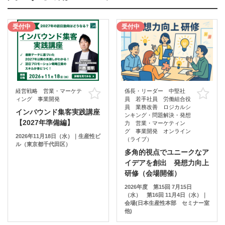
受付中
受付中
経営戦略 営業・マーケテ
係長・リーダー 中堅社
お気に入り
お
ィング 事業開発
員 若手社員 労働組合役
員 業務改善 ロジカルシ
インバウンド集客実践講座
ンキング・問題解決・発想
【2027年準備編】
力 営業・マーケティン
グ 事業開発 オンライン
2026年11月18日（水）｜生産性ビ
（ライブ）
ル（東京都千代田区）
多角的視点でユニークなア
イデアを創出 発想力向上
研修（会場開催）
2026年度 第15回 7月15日
（水） 第16回 11月4日（水）｜
会場(日本生産性本部 セミナー室
他)