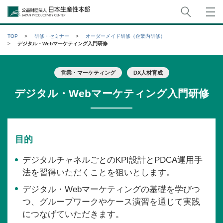
サイト
公益財団法人日本生産性本部
TOP
研修・セミナー
オーダーメイド研修（企業内研修）
デジタル・Webマーケティング入門研修
営業・マーケティング
DX人材育成
デジタル・Webマーケティング入門研修
目的
デジタルチャネルごとのKPI設計とPDCA運用手
法を習得いただくことを狙いとします。
デジタル・Webマーケティングの基礎を学びつ
つ、グループワークやケース演習を通じて実践
につなげていただきます。