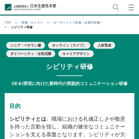
サイト
公益財団法人日本生産性本部
TOP
研修・セミナー
オーダーメイド研修（企業内研修）
シビリティ研修
シニア・ベテラン層
オンライン（ライブ）
人材育成
ダイバーシティ・女性活躍
キャリアデザイン
シビリティ研修
DE＆I実現に向けた新時代の実践的コミュニケーション研修
目的
シビリティとは
、職場における礼儀正しさや敬意
を持った言動を指し、組織の健全なコミュニケー
ションを支える基盤となります。シビリティが欠