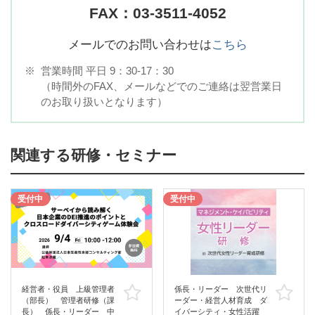
FAX：03-3511-4052
メールでのお問い合わせは
こちら
※
営業時間 平日 9：30-17：30
（時間外のFAX、メールなどでのご連絡は翌営業日
のお取り扱いとなります）
関連する研修・セミナー
受付中
受付中
経営者・役員 上級管理者
係長・リーダー 次世代リ
お気に入り
お
（部長） 管理者研修（課
ーダー・経営人材育成 ダ
長） 係長・リーダー 中
イバーシティ・女性活躍