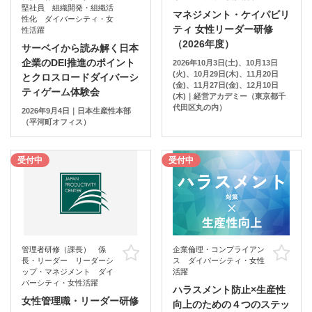
堅社員 組織開発・組織活
マネジメント・ケイパビリ
性化 ダイバーシティ・女
ティ 女性リーダー研修
性活躍
（2026年度）
サーベイから読み解く日本
企業のDEI推進のポイント
2026年10月3日(土)、10月13日
(火)、10月29日(木)、11月20日
とクロスロードダイバーシ
(金)、11月27日(金)、12月10日
ティゲーム体験会
(木)｜経営アカデミー（東京都千
代田区丸の内）
2026年9月4日｜日本生産性本部
（平河町オフィス）
受付中
受付中
管理者研修（課長） 係
企業倫理・コンプライアン
お気に入り
お
長・リーダー リーダーシ
ス ダイバーシティ・女性
ップ・マネジメント ダイ
活躍
バーシティ・女性活躍
ハラスメント防止×生産性
女性管理職・リーダー研修
向上のための４つのステッ