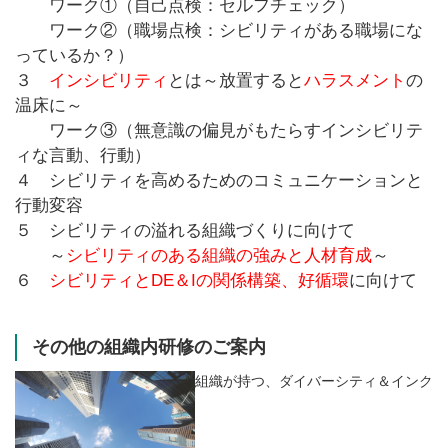
ワーク①（自己点検：セルフチェック）
ワーク②（職場点検：シビリティがある職場にな
っているか？）
３
インシビリティ
とは～放置すると
ハラスメント
の
温床に～
ワーク③（無意識の偏見がもたらすインシビリテ
ィな言動、行動）
４ シビリティを高めるためのコミュニケーションと
行動変容
５ シビリティの溢れる組織づくりに向けて
～
シビリティのある組織の強みと人材育成
～
６
シビリティとDE＆Iの関係構築、好循環
に向けて
その他の組織内研修のご案内
組織が持つ、ダイバーシティ＆インク