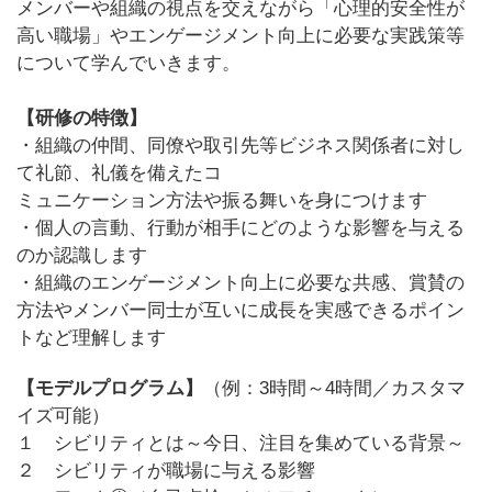
メンバーや組織の視点を交えながら
「心理的安全性が
高い職場」やエンゲージメント向上に必要な実践策等
について学んで
いきます。
【研修の特徴】
・組織の仲間、同僚や取引先等ビジネス関係者に対し
て礼節、礼儀を備えたコ
ミュニケーション方法や振る舞いを身につけます
・個人の言動、行動が相手にどのような影響を与える
のか認識します
・組織のエンゲージメント向上に必要な
共感、賞賛の
方法
やメンバー同士が
互いに成長を実感できるポイン
トなど理解
します
【モデルプログラム】
（例：3時間～4時間／カスタマ
イズ可能）
１ シビリティとは～今日、注目を集めている背景～
２ シビリティが職場に与える影響