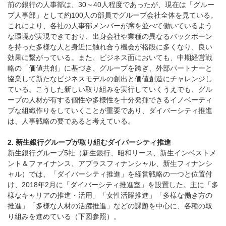
前の銀行の人事部は、30～40人程度であったが、現在は「グルー
プ人事部」として約100人の部員でグループ会社全体を見ている。
これにより、各社の人事部メンバーが席を並べて働いているよう
な環境が実現できており、出身会社や業種の異なるバックボーン
を持った多様な人と身近に触れ合う機会が格段に多くなり、良い
効果に繋がっている。また、ビジネス面においても、中期経営戦
略の「価値共創」に基づき、グループを跨ぎ、外部パートナーと
協業して新たなビジネスモデルの創出と価値創造にチャレンジし
ている。こうした新しい取り組みを実行していくうえでも、グル
ープの人材が有する個性や多様性を十分発揮できるイノベーティ
ブな組織作りをしていくことが重要であり、ダイバーシティ推進
は、人事戦略の要であると考えている。
2. 新生銀行グループが取り組むダイバーシティ推進
新生銀行グループ5社（新生銀行、昭和リース、新生インベストメ
ント＆ファイナンス、アプラスフィナンシャル、新生フィナンシ
ャル）では、「ダイバーシティ推進」を経営戦略の一つと位置付
け、2018年2月に「ダイバーシティ推進室」を設置した。主に「多
様なキャリアの推進・活用」「女性活躍推進」「多様な働き方の
推進」「多様な人材の活躍推進」などの課題を中心に、各種の取
り組みを進めている（下図参照）。