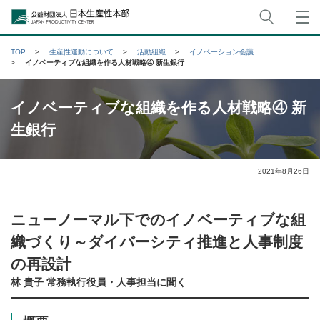
サイト
公益財団法人日本生産性本部
TOP
生産性運動について
活動組織
イノベーション会議
イノベーティブな組織を作る人材戦略④ 新生銀行
イノベーティブな組織を作る人材戦略④ 新
生銀行
2021年8月26日
ニューノーマル下でのイノベーティブな組
織づくり～ダイバーシティ推進と人事制度
の再設計
林 貴子 常務執行役員・人事担当に聞く