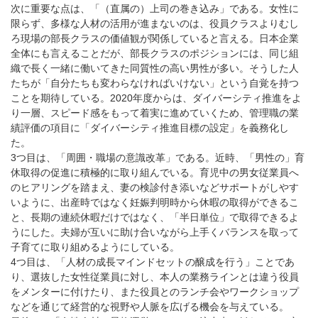
次に重要な点は、「（直属の）上司の巻き込み」である。女性に
限らず、多様な人材の活用が進まないのは、役員クラスよりむし
ろ現場の部長クラスの価値観が関係していると言える。日本企業
全体にも言えることだが、部長クラスのポジションには、同じ組
織で長く一緒に働いてきた同質性の高い男性が多い。そうした人
たちが「自分たちも変わらなければいけない」という自覚を持つ
ことを期待している。2020年度からは、ダイバーシティ推進をよ
り一層、スピード感をもって着実に進めていくため、管理職の業
績評価の項目に「ダイバーシティ推進目標の設定」を義務化し
た。
3つ目は、「周囲・職場の意識改革」である。近時、「男性の」育
休取得の促進に積極的に取り組んでいる。育児中の男女従業員へ
のヒアリングを踏まえ、妻の検診付き添いなどサポートがしやす
いように、出産時ではなく妊娠判明時から休暇の取得ができるこ
と、長期の連続休暇だけではなく、「半日単位」で取得できるよ
うにした。夫婦が互いに助け合いながら上手くバランスを取って
子育てに取り組めるようにしている。
4つ目は、「人材の成長マインドセットの醸成を行う」ことであ
り、選抜した女性従業員に対し、本人の業務ラインとは違う役員
をメンターに付けたり、また役員とのランチ会やワークショップ
などを通じて経営的な視野や人脈を広げる機会を与えている。