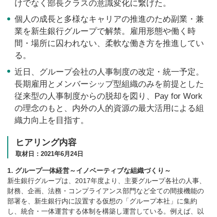
けでなく部長クラスの意識変化に繋げた。
個人の成長と多様なキャリアの推進のため副業・兼
業を新生銀行グループで解禁。雇用形態や働く時
間・場所に囚われない、柔軟な働き方を推進してい
る。
近日、グループ会社の人事制度の改定・統一予定。
長期雇用とメンバーシップ型組織のみを前提とした
従来型の人事制度からの脱却を図り、Pay for Work
の理念のもと、内外の人的資源の最大活用による組
織力向上を目指す。
ヒアリング内容
取材日：2021年6月24日
1. グループ一体経営～イノベーティブな組織づくり～
新生銀行グループは、2017年度より、主要グループ各社の人事、
財務、企画、法務・コンプライアンス部門など全ての間接機能の
部署を、新生銀行内に設置する仮想の「グループ本社」に集約
し、統合・一体運営する体制を構築し運営している。例えば、以