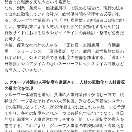
見合った報酬を支払うという発想だ。
なお、副業・兼業を「他社雇用型」で認める場合は、現行の法令
では先に勤務していた会社が、総労働時間を管理する必要があ
る。グループ全従業員のうち「他社雇用型」の申請者は1割に満た
ない。兼業副業による人材活用を社会的に実効化するためには、
行政サイドにおける法令やガイドラインの再検討・整備が必要だ
と考える。
今後、優秀な社内外の人材を、「正社員・無期雇用」「有期雇
用」「フリーランス」「業務委託」など、雇用・就労形態に捉わ
れず活用し、公正に処遇できる制度の整備を加速する。「週3・4
日勤務」やコアタイムのないスーパーフレックスタイム制度など
も導入していきたい。
5. グループ共通の人事制度を進展させ、人材の流動化と人材資源
の最大化を実現
グループ一体経営を進め、共通の人事施策作りが進む一方で、現
状はグループ各社それぞれの人事制度、異なる人事管理システム
での運用になっている。2022年夏までにはこれらを統一する予定
であり、各社の制度をどれか一つに共通化するだけでなく、今日
的な組織運営・人事運営にマッチする、新しい人事制度の導入を
志向する。これにより、グループ人事部の業務効率化・高度化を
図り、社内外の多様な人材の獲得と確保、活躍支援のプラットフ