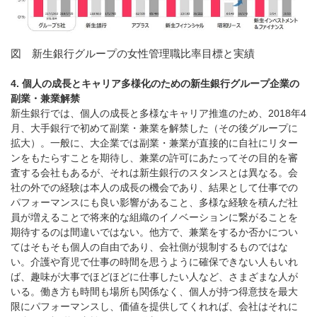
図 新生銀行グループの女性管理職比率目標と実績
4. 個人の成長とキャリア多様化のための新生銀行グループ企業の
副業・兼業解禁
新生銀行では、個人の成長と多様なキャリア推進のため、2018年4
月、大手銀行で初めて副業・兼業を解禁した（その後グループに
拡大）。一般に、大企業では副業・兼業が直接的に自社にリター
ンをもたらすことを期待し、兼業の許可にあたってその目的を審
査する会社もあるが、それは新生銀行のスタンスとは異なる。会
社の外での経験は本人の成長の機会であり、結果として仕事での
パフォーマンスにも良い影響があること、多様な経験を積んだ社
員が増えることで将来的な組織のイノベーションに繋がることを
期待するのは間違いではない。他方で、兼業をするか否かについ
てはそもそも個人の自由であり、会社側が規制するものではな
い。介護や育児で仕事の時間を思うように確保できない人もいれ
ば、趣味が大事でほどほどに仕事したい人など、さまざまな人が
いる。働き方も時間も場所も関係なく、個人が持つ得意技を最大
限にパフォーマンスし、価値を提供してくれれば、会社はそれに