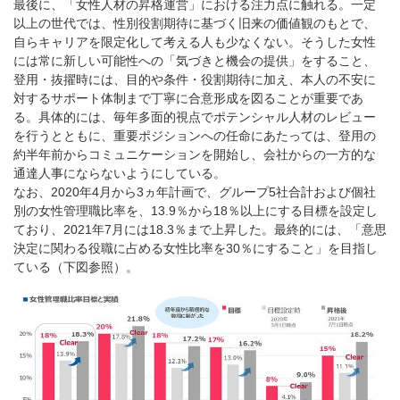
最後に、「女性人材の昇格運営」における注力点に触れる。一定
以上の世代では、性別役割期待に基づく旧来の価値観のもとで、
自らキャリアを限定化して考える人も少なくない。そうした女性
には常に新しい可能性への「気づきと機会の提供」をすること、
登用・抜擢時には、目的や条件・役割期待に加え、本人の不安に
対するサポート体制まで丁寧に合意形成を図ることが重要であ
る。具体的には、毎年多面的視点でポテンシャル人材のレビュー
を行うとともに、重要ポジションへの任命にあたっては、登用の
約半年前からコミュニケーションを開始し、会社からの一方的な
通達人事にならないようにしている。
なお、2020年4月から3ヵ年計画で、グループ5社合計および個社
別の女性管理職比率を、13.9％から18％以上にする目標を設定し
ており、2021年7月には18.3％まで上昇した。最終的には、「意思
決定に関わる役職に占める女性比率を30％にすること」を目指し
ている（下図参照）。