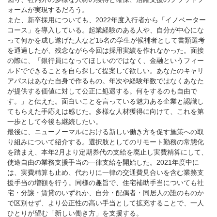
ォームが実現するだろう。
また、新卒採用についても、2022年度入行者から「イノベーター
コース」を導入している。起業経験のある人や、自分が中心にな
って何かを成し遂げた人など15名の学生が候補者として書類選考
を通過したが、残念ながら今回は採用実績を作れなかった。面接
の際に、「銀行員になってほしいのではなく、金融というフィー
ルドでできることを自ら探して提案して欲しい。あなたのキャリ
アパスはあなた自身で作るもの。年次や経験年数ではなくあなた
が提供する価値に対して公正に処遇する。何をするのも自由で
す。」と伝えた。面白いことを言っている魅力ある企業と認識し
てもらえた手応えは感じた。多様な人材獲得に向けて、これを第
一歩として今後も継続したい。
最後に、ニューノーマルにおける新しい働き方を促す施策への取
り組みについて紹介する。選択肢としてのリモート勤務の常態化
を踏まえ、本年2月より定期券代の支給を廃止し実費精算にして、
使途自由の業務支援手当の一律支給を開始した。2021年度中に
は、実費精算も止め、代わりに一律の交通費見合いを含む業務支
援手当の増額を行う。同様の趣旨で、住宅補助手当についても社
宅・分譲・賃貸のいずれか、自分・配偶者・同居人の誰のものか
で区別せず、より公正性の高い手当として拡充することで、一人
ひとりが望む「新しい働き方」を支援する。