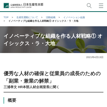
サイト
公益財団法人日本生産性本部
TOP
生産性運動について
活動組織
イノベーション会議
イノベーティブな組織を作る人材戦略① オイシックス・ラ・大地
イノベーティブな組織を作る人材戦略① オ
イシックス・ラ・大地
2021年4月13日
優秀な人材の確保と従業員の成長のための
「副業・兼業の解禁」
三浦孝文 HR本部人材企画室長に聞く
概要