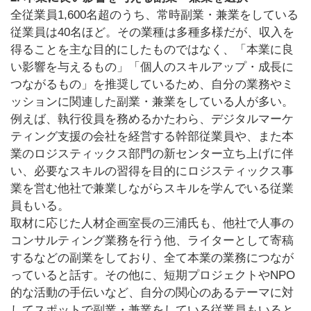
全従業員1,600名超のうち、常時副業・兼業をしている
従業員は40名ほど。その業種は多種多様だが、収入を
得ることを主な目的にしたものではなく、「本業に良
い影響を与えるもの」「個人のスキルアップ・成長に
つながるもの」を推奨しているため、自分の業務やミ
ッションに関連した副業・兼業をしている人が多い。
例えば、執行役員を務めるかたわら、デジタルマーケ
ティング支援の会社を経営する幹部従業員や、また本
業のロジスティックス部門の新センター立ち上げに伴
い、必要なスキルの習得を目的にロジスティックス事
業を営む他社で兼業しながらスキルを学んでいる従業
員もいる。
取材に応じた人材企画室長の三浦氏も、他社で人事の
コンサルティング業務を行う他、ライターとして寄稿
するなどの副業をしており、全て本業の業務につなが
っていると話す。その他に、短期プロジェクトやNPO
的な活動の手伝いなど、自分の関心のあるテーマに対
してスポットで副業・兼業をしている従業員もいると