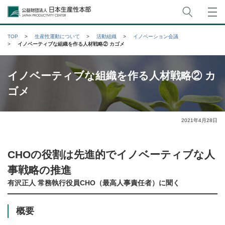
サイト
公益財団法人日本生産性本部
TOP
生産性運動について
活動組織
イノベーション会議
イノベーティブな組織を作る人材戦略② カゴメ
イノベーティブな組織を作る人材戦略② カ
ゴメ
2021年4月28日
CHOの役割は先進的でイノベーティブな人
事戦略の推進
有沢正人 常務執行役員CHO（最高人事責任者）に聞く
概要