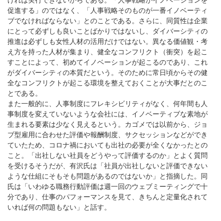
促進する」のではなく、「人事戦略そのものが一番イノベーティ
ブでなければならない」とのことである。さらに、同質性は企業
にとって必ずしも良いことばかりではないし、ダイバーシティの
推進は必ずしも女性人材の活用だけではない。異なる価値観・考
え方を持った人材が集まり、健全なコンフリクト（衝突）を起こ
すことによって、初めてイノベーションが起こるのであり、これ
がダイバーシティの本質だという。そのために常日頃からその健
全なコンフリクトが起こる環境を整えておくことが大事だとのこ
とである。
また一般的に、人事制度にフレキシビリティがなく、何年間も人
事制度を変えていないような会社には、イノベーティブな素地が
生まれる要素は少なく見えるという。カゴメでは以前から、ジョ
ブ型雇用に合わせた評価や報酬制度、サクセッションなどができ
ていたため、コロナ禍においても出社の必要が全くなかったとの
こと。「出社しない社員をどうやって評価するのか」とよく質問
を受けるそうだが、有沢氏は「社員が出社しないと評価できない
ような仕組にそもそも問題があるのではないか」と指摘した。同
氏は「いわゆる職務行動評価は週一回のウェブミーティングで十
分であり、仕事のパフォーマンスを見て、きちんと定量化されて
いれば何の問題もない」と話す。