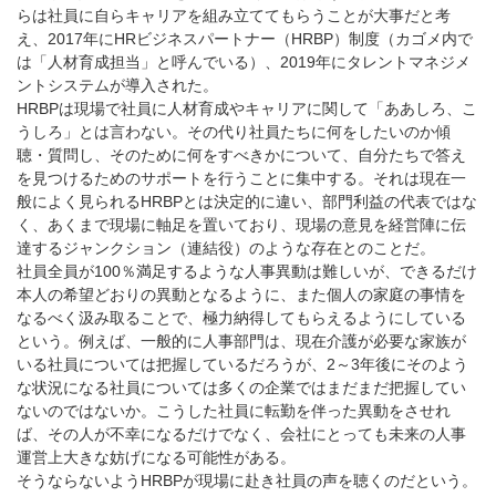
らは社員に自らキャリアを組み立ててもらうことが大事だと考
え、2017年にHRビジネスパートナー（HRBP）制度（カゴメ内で
は「人材育成担当」と呼んでいる）、2019年にタレントマネジメ
ントシステムが導入された。
HRBPは現場で社員に人材育成やキャリアに関して「ああしろ、こ
うしろ」とは言わない。その代り社員たちに何をしたいのか傾
聴・質問し、そのために何をすべきかについて、自分たちで答え
を見つけるためのサポートを行うことに集中する。それは現在一
般によく見られるHRBPとは決定的に違い、部門利益の代表ではな
く、あくまで現場に軸足を置いており、現場の意見を経営陣に伝
達するジャンクション（連結役）のような存在とのことだ。
社員全員が100％満足するような人事異動は難しいが、できるだけ
本人の希望どおりの異動となるように、また個人の家庭の事情を
なるべく汲み取ることで、極力納得してもらえるようにしている
という。例えば、一般的に人事部門は、現在介護が必要な家族が
いる社員については把握しているだろうが、2～3年後にそのよう
な状況になる社員については多くの企業ではまだまだ把握してい
ないのではないか。こうした社員に転勤を伴った異動をさせれ
ば、その人が不幸になるだけでなく、会社にとっても未来の人事
運営上大きな妨げになる可能性がある。
そうならないようHRBPが現場に赴き社員の声を聴くのだという。