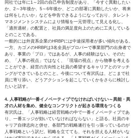
同社では年に1～2回の自己申告制度があり、「今すぐ異動したい
か、2～3年後か、5～6年後か、どこの部署に異動したいか、将来
は何をしたいか」などを申告できるようになっており、タレント
マネジメントシステムにより情報を一元管理して見える化し、
「適所適材」の配置と、社員の満足度向上のために工夫している
とのことである。
一般的には外資系企業のHRBPには中途採用者が多い傾向がある。
一方、カゴメのHRBPは3名全員がプロパーで事業部門の出身者で
あり、事業の「プロ」ではあるが、人事の経験はない。そのた
め、「人事の視点」ではなく、「現場の視点」から物事を考える
ことができ、経営の方向性と社員の希望するキャリアとのマッチ
ングができているとのこと。今後について有沢氏は、どこまで社
員に寄り添い、どうアクションを起こしていくかをさらに検討し
たいと話す。
4. 人事戦略が一番イノベーティブでなければいけない～異能・異
才の人材を集め、健全なコンフリクトが起きる環境をつくる
有沢氏は、「人事戦略は経営戦略の中で一番イノベーティブであ
り、一番エッジが効いていなければならない」と語る。社員のキ
ャリア自律志向と併せ、各部門の戦略遂行を引っ張っているのが
人事戦略という訳だ。戦略を立てても、それを担える人材がいな
ければ実行できないからである。「人事戦略がイノベーションを