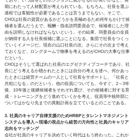
期にわたって人材配置が考えられている。もちろん、社長を選ぶ
過程では客観性が必要であることは言うまでもない。そこで、
CHOは社長の資質があるかどうかを見極めるため何年もかけて候
補者を選んだうえで、報酬・指名諮問委員会で、候補者にした理
由を説明しなければならないという。その結果、同委員会の全員
が納得する人を社長候補に選ぶことになる。集団で社長をつくっ
ていくイメージだ。現在の山口社長の次、さらにその次まで考え
ておくなど、ロングタームで物事を考えるのがCHOの大事な仕事
だという。
CHOはそうして選ばれた社長のエグゼクティブコーチであり、社
長にどう考えるか聴かれたときには自分の考えを述べ、何かあっ
たときには経営チームの一人として社長をサポートし、「社長と
共犯になる」のだという。他の役員についても、今すぐ、2～3年
後、10年後と後継候補者をそれぞれ選び、その候補者に対する育
成・トレーニングをどう進めていくかを考え、役員等中核幹部に
ついてはかなり先までの異動計画を立てているとのことである。
3. 社員のキャリア自律支援のためHRBPとタレントマネジメント
システムを導入～現場の視点から経営の方向性と社員のキャリア
志向をマッチング
会社が社員のキャリアを決めていく時代はもう終わった。これか