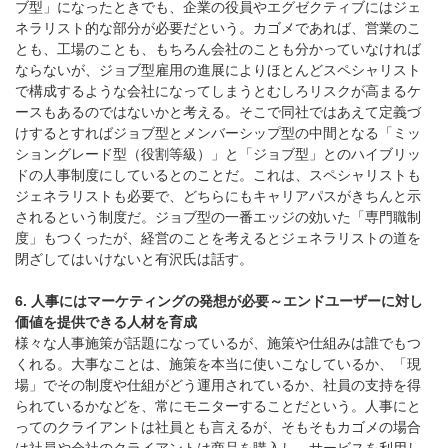
ブ型」になったときでも、企業の役員やエグゼクティブにはジェ
ネラリスト的な部分が必要だという。カゴメであれば、営業のこ
とも、工場のことも、もちろん会社のことも分かっていなければ
ならないが、ジョブ型雇用の進展によりほとんどスペシャリスト
で構成するような会社になってしまうとむしろリスクが高まるケ
ースもあるのではないかと考える。そこで同社ではあえて定義づ
けするとすればジョブ型とメンバーシップ型の中間となる「ミッ
ショングレード型（役割等級）」と「ジョブ型」とのハイブリッ
ドの人事制度にしているとのことだ。これは、スペシャリストも
ジェネラリストも必要で、どちらにもキャリアパスがきちんと示
されるという制度だ。ジョブ型の一番エッジの効いた「専門職制
度」もつくったが、経営のことを考えるとジェネラリストの道を
閉ざしてはいけないと有沢氏は話す。
6. 人事にはマーケティングの発想が必要～エンドユーザーに対し
価値を提供できる人材を育成
様々な人事施策が話題になっているが、施策や仕組みは誰でもつ
くれる。大事なことは、施策を本当に使いこなしているか、「現
場」でその制度や仕組がどう運用されているか、社員の支持を得
られているかなどを、常にモニターすることだという。人事にと
ってのクライアントは社員とも言えるが、そもそもカゴメの場合
は社員や会社のクライアントは商品を購入し、サービスを利用し