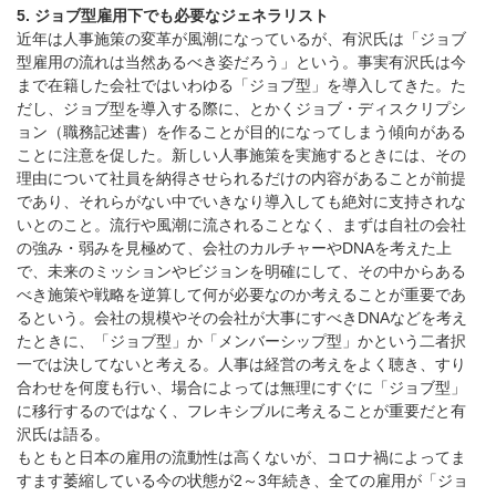
5. ジョブ型雇用下でも必要なジェネラリスト
近年は人事施策の変革が風潮になっているが、有沢氏は「ジョブ
型雇用の流れは当然あるべき姿だろう」という。事実有沢氏は今
まで在籍した会社ではいわゆる「ジョブ型」を導入してきた。た
だし、ジョブ型を導入する際に、とかくジョブ・ディスクリプシ
ョン（職務記述書）を作ることが目的になってしまう傾向がある
ことに注意を促した。新しい人事施策を実施するときには、その
理由について社員を納得させられるだけの内容があることが前提
であり、それらがない中でいきなり導入しても絶対に支持されな
いとのこと。流行や風潮に流されることなく、まずは自社の会社
の強み・弱みを見極めて、会社のカルチャーやDNAを考えた上
で、未来のミッションやビジョンを明確にして、その中からある
べき施策や戦略を逆算して何が必要なのか考えることが重要であ
るという。会社の規模やその会社が大事にすべきDNAなどを考え
たときに、「ジョブ型」か「メンバーシップ型」かという二者択
一では決してないと考える。人事は経営の考えをよく聴き、すり
合わせを何度も行い、場合によっては無理にすぐに「ジョブ型」
に移行するのではなく、フレキシブルに考えることが重要だと有
沢氏は語る。
もともと日本の雇用の流動性は高くないが、コロナ禍によってま
すます萎縮している今の状態が2～3年続き、全ての雇用が「ジョ