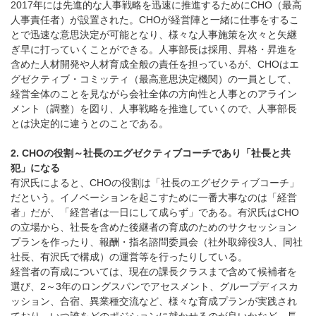
2017年には先進的な人事戦略を迅速に推進するためにCHO（最高
人事責任者）が設置された。CHOが経営陣と一緒に仕事をするこ
とで迅速な意思決定が可能となり、様々な人事施策を次々と矢継
ぎ早に打っていくことができる。人事部長は採用、昇格・昇進を
含めた人材開発や人材育成全般の責任を担っているが、CHOはエ
グゼクティブ・コミッティ（最高意思決定機関）の一員として、
経営全体のことを見ながら会社全体の方向性と人事とのアライン
メント（調整）を図り、人事戦略を推進していくので、人事部長
とは決定的に違うとのことである。
2. CHOの役割～社長のエグゼクティブコーチであり「社長と共
犯」になる
有沢氏によると、CHOの役割は「社長のエグゼクティブコーチ」
だという。イノベーションを起こすために一番大事なのは「経営
者」だが、「経営者は一日にして成らず」である。有沢氏はCHO
の立場から、社長を含めた後継者の育成のためのサクセッション
プランを作ったり、報酬・指名諮問委員会（社外取締役3人、同社
社長、有沢氏で構成）の運営等を行ったりしている。
経営者の育成については、現在の課長クラスまで含めて候補者を
選び、2～3年のロングスパンでアセスメント、グループディスカ
ッション、合宿、異業種交流など、様々な育成プランが実践され
ており、いつ誰をどのポジションに就かせるのが良いかなど、長