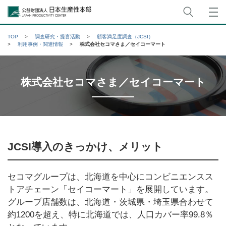
サイト
公益財団法人日本生産性本部
TOP
調査研究・提言活動
顧客満足度調査（JCSI）
利用事例・関連情報
株式会社セコマさま／セイコーマート
株式会社セコマさま／セイコーマート
JCSI導入のきっかけ、メリット
セコマグループは、北海道を中心にコンビニエンスス
トアチェーン「セイコーマート」を展開しています。
グループ店舗数は、北海道・茨城県・埼玉県合わせて
約1200を超え、特に北海道では、人口カバー率99.8％