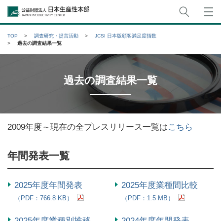
サイト
公益財団法人日本生産性本部
TOP
調査研究・提言活動
JCSI 日本版顧客満足度指数
過去の調査結果一覧
過去の調査結果一覧
2009年度～現在の全プレスリリース一覧は
こちら
年間発表一覧
2025年度年間発表
2025年度業種間比較
（PDF：766.8 KB）
（PDF：1.5 MB）
2025年度業種別推移
2024年度年間発表