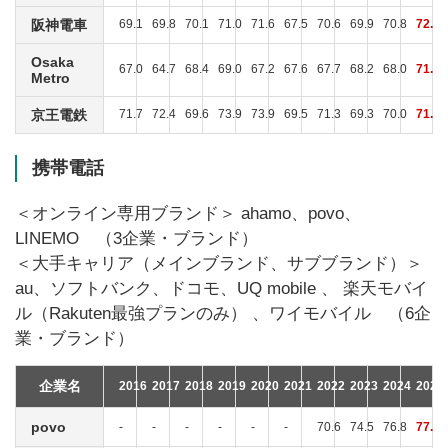
阪神電車
69.1
69.8
70.1
71.0
71.6
67.5
70.6
69.9
70.8
72.0
Osaka
67.0
64.7
68.4
69.0
67.2
67.6
67.7
68.2
68.0
71.2
Metro
京王電鉄
71.7
72.4
69.6
73.9
73.9
69.5
71.3
69.3
70.0
71.1
携帯電話
＜オンライン専用ブランド＞ ahamo、povo、
LINEMO （3企業・ブランド）
＜大手キャリア（メインブランド、サブブランド）＞
au、ソフトバンク、ドコモ、UQ mobile 、 楽天モバイ
ル（Rakuten最強プランのみ） 、ワイモバイル （6企
業・ブランド）
企業名
2016
2017
2018
2019
2020
2021
2022
2023
2024
2025
povo
-
-
-
-
-
-
70.6
74.5
76.8
77.0