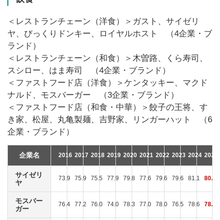
＜レストランチェーン（洋食）＞ガスト、サイゼリ
ヤ、びっくりドンキー、ロイヤルホスト （4企業・ブ
ランド）
＜レストランチェーン（和食）＞木曽路、くら寿司、
スシロー、はま寿司 （4企業・ブランド）
＜ファストフード店（洋食）＞ケンタッキー、マクド
ナルド、モスバーガー （3企業・ブランド）
＜ファストフード店（和食・中華）＞餃子の王将、す
き家、松屋、丸亀製麺、吉野家、リンガーハット （6
企業・ブランド）
企業名
2016
2017
2018
2019
2020
2021
2022
2023
2024
2025
サイゼリ
73.9
75.9
75.5
77.9
79.8
77.6
79.6
79.6
81.1
80.0
ヤ
モスバー
76.4
77.2
76.0
74.0
78.3
77.0
78.0
76.5
78.6
78.2
ガー