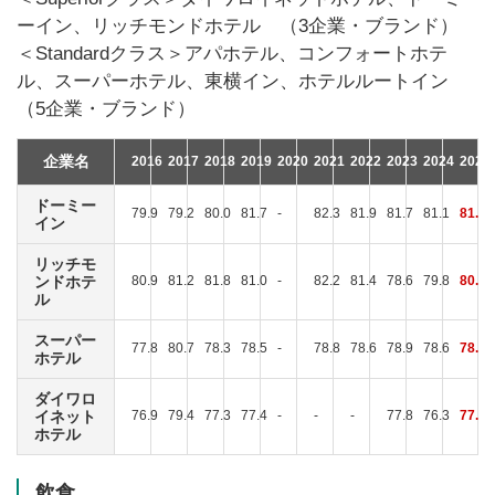
ーイン、リッチモンドホテル （3企業・ブランド）
＜Standardクラス＞アパホテル、コンフォートホテ
ル、スーパーホテル、東横イン、ホテルルートイン
（5企業・ブランド）
企業名
2016
2017
2018
2019
2020
2021
2022
2023
2024
2025
ドーミー
79.9
79.2
80.0
81.7
-
82.3
81.9
81.7
81.1
81.6
イン
リッチモ
ンドホテ
80.9
81.2
81.8
81.0
-
82.2
81.4
78.6
79.8
80.1
ル
スーパー
77.8
80.7
78.3
78.5
-
78.8
78.6
78.9
78.6
78.7
ホテル
ダイワロ
イネット
76.9
79.4
77.3
77.4
-
-
-
77.8
76.3
77.5
ホテル
飲食