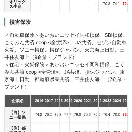
オリック
-
-
-
-
-
-
-
70.3
74.1
72.2
ス生命
損害保険
＜自動車保険＞あいおいニッセイ同和損保、SBI損保、
こくみん共済 coop <全労済>、 JA共済、セゾン自動車
火災、ソニー損保、損保ジャパン、東京海上日動、三
井住友海上（9企業・ブランド）
＜住宅・火災保険＞あいおいニッセイ同和損保、こく
みん共済 coop <全労済>、JA共済、損保ジャパン、東
京海上日動、都道府県民共済、三井住友海上（7企業・
ブランド）
企業名
2016
2017
2018
2019
2020
2021
2022
2023
2024
2025
【自】ソ
74.2
76.2
76.7
77.7
79.0
75.9
75.5
76.4
78.3
76.3
ニー損保
【住】都