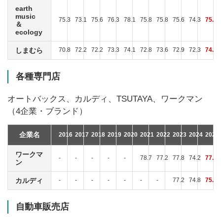
earth
music
75.3
73.1
75.6
76.3
78.1
75.8
75.8
75.6
74.3
75.4
＆
ecology
しまむら
70.8
72.2
72.2
73.3
74.1
72.8
73.6
72.9
72.3
74.9
各種専門店
オートバックス、カルディ、TSUTAYA、ワークマン
（4企業・ブランド）
企業名
2016
2017
2018
2019
2020
2021
2022
2023
2024
2025
ワークマ
-
-
-
-
-
78.7
77.2
77.8
74.2
77.5
ン
カルディ
-
-
-
-
-
-
-
77.2
74.8
75.6
自動車販売店