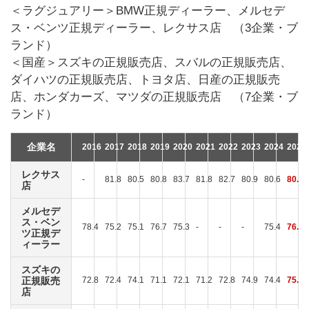
＜ラグジュアリー＞BMW正規ディーラー、メルセデ
ス・ベンツ正規ディーラー、レクサス店 （3企業・ブ
ランド）
＜国産＞スズキの正規販売店、スバルの正規販売店、
ダイハツの正規販売店、トヨタ店、日産の正規販売
店、ホンダカーズ、マツダの正規販売店 （7企業・ブ
ランド）
企業名
2016
2017
2018
2019
2020
2021
2022
2023
2024
2025
レクサス
-
81.8
80.5
80.8
83.7
81.8
82.7
80.9
80.6
80.9
店
メルセデ
ス・ベン
78.4
75.2
75.1
76.7
75.3
-
-
-
75.4
76.1
ツ正規デ
ィーラー
スズキの
正規販売
72.8
72.4
74.1
71.1
72.1
71.2
72.8
74.9
74.4
75.7
店