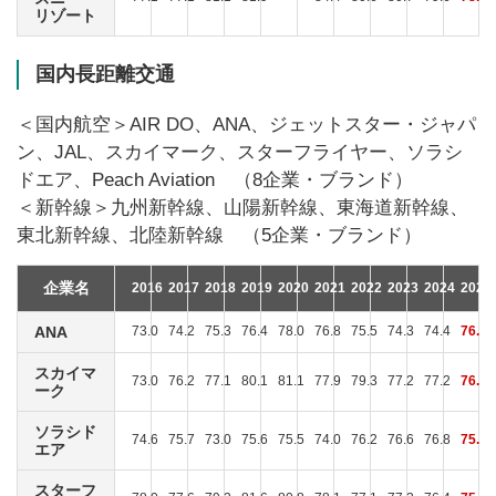
リゾート
国内長距離交通
＜国内航空＞AIR DO、ANA、ジェットスター・ジャパ
ン、JAL、スカイマーク、スターフライヤー、ソラシ
ドエア、Peach Aviation （8企業・ブランド）
＜新幹線＞九州新幹線、山陽新幹線、東海道新幹線、
東北新幹線、北陸新幹線 （5企業・ブランド）
企業名
2016
2017
2018
2019
2020
2021
2022
2023
2024
2025
ANA
73.0
74.2
75.3
76.4
78.0
76.8
75.5
74.3
74.4
76.6
スカイマ
73.0
76.2
77.1
80.1
81.1
77.9
79.3
77.2
77.2
76.0
ーク
ソラシド
74.6
75.7
73.0
75.6
75.5
74.0
76.2
76.6
76.8
75.7
エア
スターフ