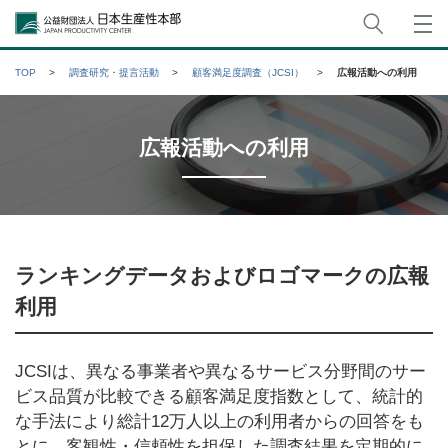
サイト
公益財団法人日本生産性本部
TOP
調査研究・提言活動
顧客満足度調査（JCSI）
広報活動への利用
広報活動への利用
ランキングデータおよびロゴマークの広報
利用
JCSIは、異なる事業者や異なるサービス分野間のサー
ビス品質が比較できる顧客満足度指数として、統計的
な手法により総計12万人以上の利用者からの回答をも
とに、客観性・信頼性を担保した調査結果を定期的に