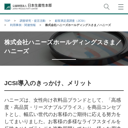
サイト
公益財団法人日本生産性本部
TOP
調査研究・提言活動
顧客満足度調査（JCSI）
利用事例・関連情報
株式会社ハニーズホールディングスさま／ハニーズ
株式会社ハニーズホールディングスさま／
ハニーズ
JCSI導入のきっかけ、メリット
ハニーズは、女性向け衣料品ブランドとして、「高感
度・高品質・リーズナブルプライス」を商品コンセプ
トとし、幅広い世代のお客様のご期待に応える努力を
してまいりました。お客様の多様なライフスタイルを