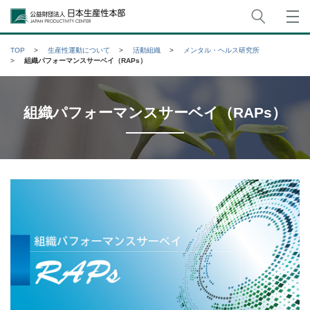
サイト
公益財団法人日本生産性本部
TOP
生産性運動について
活動組織
メンタル・ヘルス研究所
組織パフォーマンスサーベイ（RAPs）
組織パフォーマンスサーベイ（RAPs）