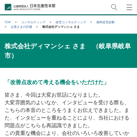
サイト
公益財団法人日本生産性本部
TOP
コンサルティング
経営コンサルティング
無料経営診断
企業さまの評価
株式会社ディマンシェ さま
株式会社ディマンシェ さま （岐阜県岐阜
市）
「改善点改めて考える機会をいただけた」
皆さま、今回は大変お世話になりました。
大変雰囲気のよいなか、インタビューを受ける際も、
こちらの本音のところをうまくお伝えできました。ま
た、インタビューを重ねることにより、当社における
問題点がこちらも再認識できました。
この貴重な機会により、会社のいろいろ改善していか